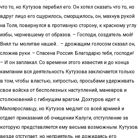
что то, но Кутузов перебил его. Он хотел сказать что то, но
вдруг лицо его сщурилось, сморщилось; он, махнув рукой
на Толя, повернулся в противную сторону, к красному углу
избы, черневшему от образов. – Господи, создатель мой!
Внял ты молитве нашей… – дрожащим голосом сказал он,
сложив руки. – Спасена Россия. Благодарю тебя, господи!
– И он заплакал. Со времени этого известия и до конца
кампании вся деятельность Кутузова заключается только
в том, чтобы властью, хитростью, просьбами удерживать
свои войска от бесполезных наступлений, маневров и
столкновений с гибнущим врагом. Дохтуров идет к
Малоярославцу, но Кутузов медлит со всей армией и
отдает приказания об очищении Калуги, отступление за
которую представляется ему весьма возможным. Кутузов
везде отступает, но неприятель, не дожидаясь его