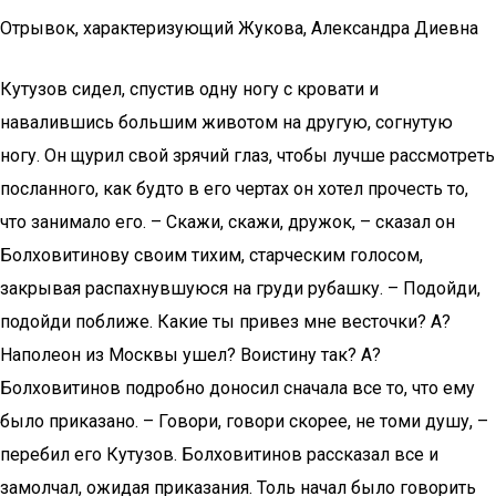
Отрывок, характеризующий Жукова, Александра Диевна
Кутузов сидел, спустив одну ногу с кровати и
навалившись большим животом на другую, согнутую
ногу. Он щурил свой зрячий глаз, чтобы лучше рассмотреть
посланного, как будто в его чертах он хотел прочесть то,
что занимало его. – Скажи, скажи, дружок, – сказал он
Болховитинову своим тихим, старческим голосом,
закрывая распахнувшуюся на груди рубашку. – Подойди,
подойди поближе. Какие ты привез мне весточки? А?
Наполеон из Москвы ушел? Воистину так? А?
Болховитинов подробно доносил сначала все то, что ему
было приказано. – Говори, говори скорее, не томи душу, –
перебил его Кутузов. Болховитинов рассказал все и
замолчал, ожидая приказания. Толь начал было говорить