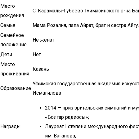
Место
С. Карамалы-Губеево Туймазинского р-на Ба
рождения
Семья
Мама Розалия, папа Айрат, брат и сестра Айгу
Семейное
Не женат
положение
Дети
Нет
Место
Казань
проживания
Уфимская государственная академия искусст
Образование
Исмагилова
2014 — приз зрительских симпатий и м
«Болгар радиосы»;
Награды
Лауреат I степени международного фес
им. Ваганова;