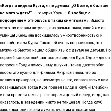
«
Когда я видела Курта, я не думала: „О Боже, я больше
не могу ждать!“
, — говорит Хоун. —
Я вообще с
подозрением отношусь к таким симптомам».
Вместо
этого, по словам актрисы, она размышляла, какой же он
умница! Женщина восхищалась умиротворенностью и
спокойствием Курта. Также ей очень понравилось, что
мужчина быстро нашел общий язык с двумя ее детьми. Но
первый конкретный шаг все же сделал Курт. Однажды он
попросил Голди помочь ему выучить танец джиттербаг,
якобы это нужно для фильма. Актриса знала, что ее
коллега привирает, но несмотря на это, согласилась с ним
позаниматься. Тогда Курт привел Голди в клуб «Плейбой»
и они провели там за разговорами целый вечер, ведь, как
оказалось, в заведении никто не танцевал. Когда клуб
закрылся, они начали думать, куда им отправиться