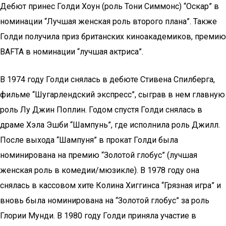
Дебют принес Голди Хоун (роль Тони Симмонс) “Оскар” в
номинации “Лучшая женская роль второго плана”. Также
Голди получила приз британских киноакадемиков, премию
BAFTA в номинации “лучшая актриса”.
В 1974 году Голди снялась в дебюте Стивена Спилберга,
фильме “Шугарлендский экспресс”, сыграв в нем главную
роль Лу Джин Поплин. Годом спустя Голди снялась в
драме Хэла Эшби “Шампунь”, где исполнила роль Джилл.
После выхода “Шампуня” в прокат Голди была
номинирована на премию “Золотой глобус” (лучшая
женская роль в комедии/мюзикле). В 1978 году она
снялась в кассовом хите Колина Хиггинса “Грязная игра” и
вновь была номинирована на “Золотой глобус” за роль
Глории Мунди. В 1980 году Голди приняла участие в