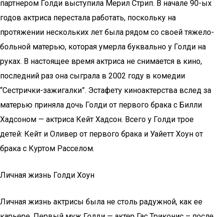
партнером Голди выступила Мерил Стрип. В начале 90-ых
годов актриса перестала работать, поскольку на
протяжении нескольких лет была рядом со своей тяжело-
больной матерью, которая умерла буквально у Голди на
руках. В настоящее время актриса не снимается в кино,
последний раз она сыграла в 2002 году в комедии
“Сестрички-зажигалки”. Эстафету киноактерства вслед за
матерью приняла дочь Голди от первого брака с Билли
Хадсоном — актриса Кейт Хадсон. Всего у Голди трое
детей: Кейт и Оливер от первого брака и Уайетт Хоун от
брака с Куртом Расселом.
Личная жизнь Голди Хоун
Личная жизнь актрисы была не столь радужной, как ее
карьере. Первый муж Голди — актер Гас Триконис – после