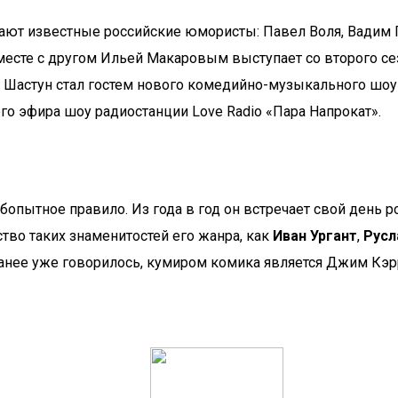
ают известные российские юмористы: Павел Воля, Вадим Г
месте с другом Ильей Макаровым выступает со второго се
да Шастун стал гостем нового комедийно-музыкального шоу 
 эфира шоу радиостанции Love Radio «Пара Напрокат».
опытное правило. Из года в год он встречает свой день р
ство таких знаменитостей его жанра, как
Иван Ургант
,
Русл
 ранее уже говорилось, кумиром комика является Джим Кэр