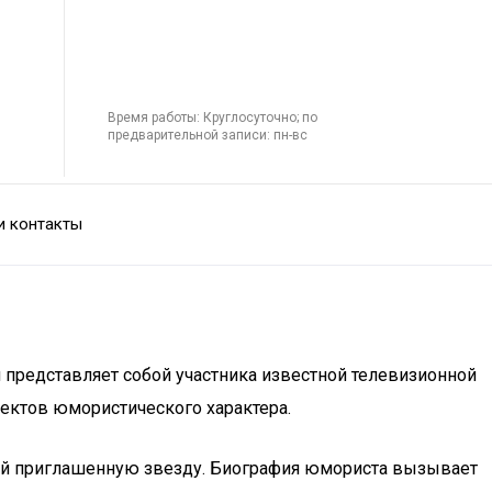
Время работы: Круглосуточно; по
предварительной записи: пн-вс
и контакты
 представляет собой участника известной телевизионной
ектов юмористического характера.
обой приглашенную звезду. Биография юмориста вызывает