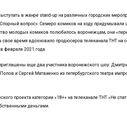
ступать в жанре stand-up на различных городских меропри
орный вопрос». Семеро комиков на ходу придумывали шут
ество молодых комиков полюбилось воронежцам, они «пер
в свое время вдохновило продюсеров телеканала ТНТ на 
в феврале 2021 года.
приглашены еще два участника воронежского шоу: Дмитри
Попов и Сергей Матвиенко из петербургского театра импр
ого проекта категории «18+» на телеканале ТНТ «Не спать»
обственными деньгами.