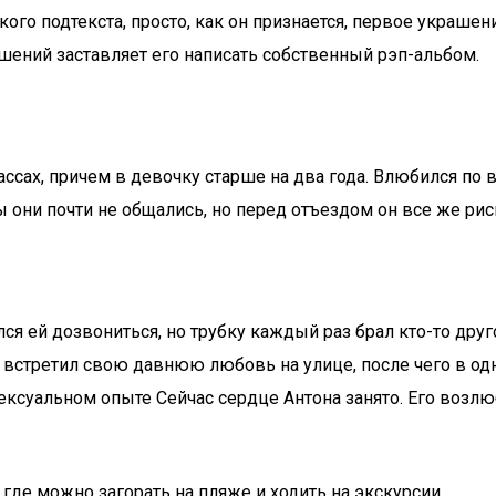
ого подтекста, просто, как он признается, первое украшен
шений заставляет его написать собственный рэп-альбом.
сах, причем в девочку старше на два года. Влюбился по вс
ы они почти не общались, но перед отъездом он все же рис
я ей дозвониться, но трубку каждый раз брал кто-то друго
 встретил свою давнюю любовь на улице, после чего в одн
 сексуальном опыте Сейчас сердце Антона занято. Его воз
где можно загорать на пляже и ходить на экскурсии.