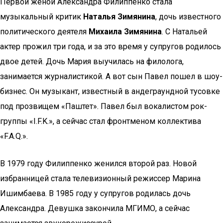
Первой женой Александра Филиппенко стала
музыкальный критик
Наталья Зимянина
, дочь известного
политического деятеля
Михаила Зимянина
. С Натальей
актер прожил три года, и за это время у супругов родилось
двое детей. Дочь Мария выучилась на филолога,
занимается журналистикой. А вот сын Павел пошел в шоу-
бизнес. Он музыкант, известный в андеграундной тусовке
под прозвищем «Паштет». Павел был вокалистом рок-
группы «I.F.K.», а сейчас стал фронтменом коллектива
«F.A.Q.».
В 1979 году Филиппенко женился второй раз. Новой
избранницей стала телевизионный режиссер Марина
Ишимбаева. В 1985 году у супругов родилась дочь
Александра. Девушка закончила МГИМО, а сейчас