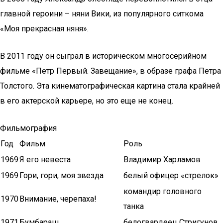
главной героини – няни Вики, из популярного ситкома
«Моя прекрасная няня».
В 2011 году он сыграл в историческом многосерийном
фильме «Петр Первый. Завещание», в образе графа Петра
Толстого. Эта кинематографическая картина стала крайней
в его актерской карьере, но это еще не конец.
Фильмография
Год
Фильм
Роль
1969
Я его невеста
Владимир Харламов
1969
Гори, гори, моя звезда
белый офицер «стрелок»
командир головного
1970
Внимание, черепаха!
танка
1971
Бумбараш
белогвардеец Стригунов