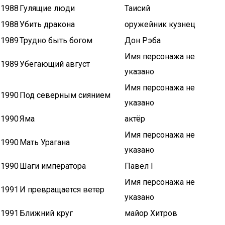
1988
Гулящие люди
Таисий
1988
Убить дракона
оружейник кузнец
1989
Трудно быть богом
Дон Рэба
Имя персонажа не
1989
Убегающий август
указано
Имя персонажа не
1990
Под северным сиянием
указано
1990
Яма
актёр
Имя персонажа не
1990
Мать Урагана
указано
1990
Шаги императора
Павел I
Имя персонажа не
1991
И превращается ветер
указано
1991
Ближний круг
майор Хитров