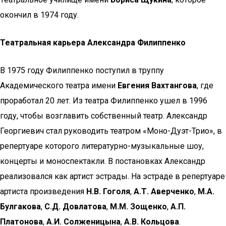
окончил в 1974 году.
Театральная карьера Александра Филиппенко
В 1975 году Филиппенко поступил в труппу
Академического театра имени
Евгения Вахтангова
, где
проработал 20 лет. Из театра Филиппенко ушел в 1996
году, чтобы возглавить собственный театр. Александр
Георгиевич стал руководить театром «Моно-Дуэт-Трио», в
репертуаре которого литературно-музыкальные шоу,
концерты и моноспектакли. В постановках Александр
реализовался как артист эстрады. На эстраде в репертуаре
артиста произведения
Н.В. Гоголя
,
А.Т. Аверченко
,
М.А.
Булгакова
,
С.Д. Довлатова
,
М.М. Зощенко
,
А.П.
Платонова
,
А.И. Солженицына
,
А.В. Кольцова
.