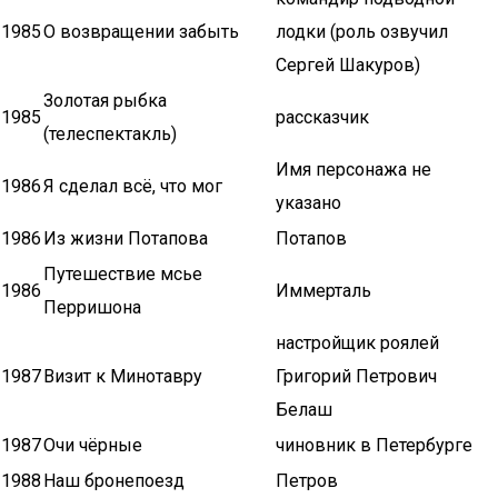
1985
О возвращении забыть
лодки (роль озвучил
Сергей Шакуров)
Золотая рыбка
1985
рассказчик
(телеспектакль)
Имя персонажа не
1986
Я сделал всё, что мог
указано
1986
Из жизни Потапова
Потапов
Путешествие мсье
1986
Иммерталь
Перришона
настройщик роялей
1987
Визит к Минотавру
Григорий Петрович
Белаш
1987
Очи чёрные
чиновник в Петербурге
1988
Наш бронепоезд
Петров