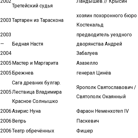
2002
Ландышев // Крысин
Третейский судья
хозяин похоронного бюро
2003
Тартарен из Тараскона
Костекальд
2003
предводитель уездного
—
Бедная Настя
дворянства Андрей
2004
Забалуев
2005
Мастер и Маргарита
Азазелло
2005
Брежнев
генерал Цинёв
Сага древних булгар.
Ярополк Святославович /
2005
Лествица Владимира
Святополк Окаянный
Красное Солнышко
2006
Азирис Нуна
Фараон Неменхотеп IV
2006
Вепрь
Паскевич
2006
Театр обречённых
Фишер