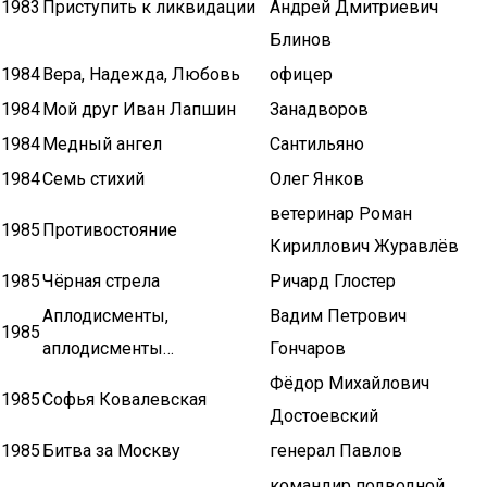
1983
Приступить к ликвидации
Андрей Дмитриевич
Блинов
1984
Вера, Надежда, Любовь
офицер
1984
Мой друг Иван Лапшин
Занадворов
1984
Медный ангел
Сантильяно
1984
Семь стихий
Олег Янков
ветеринар Роман
1985
Противостояние
Кириллович Журавлёв
1985
Чёрная стрела
Ричард Глостер
Аплодисменты,
Вадим Петрович
1985
аплодисменты…
Гончаров
Фёдор Михайлович
1985
Софья Ковалевская
Достоевский
1985
Битва за Москву
генерал Павлов
командир подводной