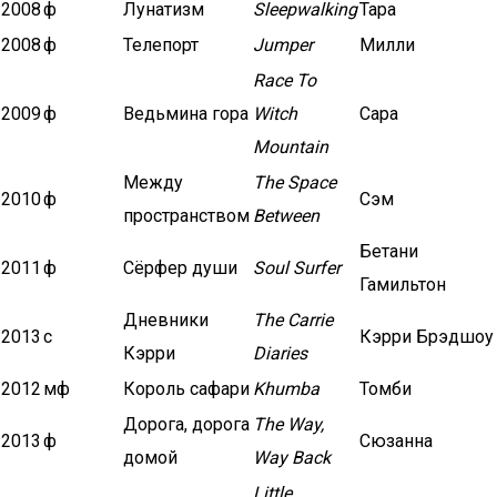
2008
ф
Лунатизм
Sleepwalking
Тара
2008
ф
Телепорт
Jumper
Милли
Race To
2009
ф
Ведьмина гора
Witch
Сара
Mountain
Между
The Space
2010
ф
Сэм
пространством
Between
Бетани
2011
ф
Сёрфер души
Soul Surfer
Гамильтон
Дневники
The Carrie
2013
с
Кэрри Брэдшоу
Кэрри
Diaries
2012
мф
Король сафари
Khumba
Томби
Дорога, дорога
The Way,
2013
ф
Сюзанна
домой
Way Back
Little