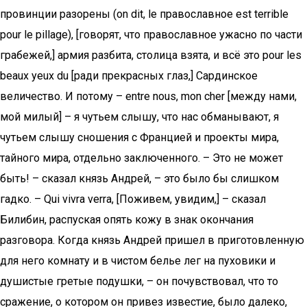
провинции разорены (on dit, le православное est terrible
pour le pillage), [говорят, что православное ужасно по части
грабежей,] армия разбита, столица взята, и всё это pour les
beaux yeux du [ради прекрасных глаз,] Сардинское
величество. И потому – entre nous, mon cher [между нами,
мой милый] – я чутьем слышу, что нас обманывают, я
чутьем слышу сношения с Францией и проекты мира,
тайного мира, отдельно заключенного. – Это не может
быть! – сказал князь Андрей, – это было бы слишком
гадко. – Qui vivra verra, [Поживем, увидим,] – сказал
Билибин, распуская опять кожу в знак окончания
разговора. Когда князь Андрей пришел в приготовленную
для него комнату и в чистом белье лег на пуховики и
душистые гретые подушки, – он почувствовал, что то
сражение, о котором он привез известие, было далеко,