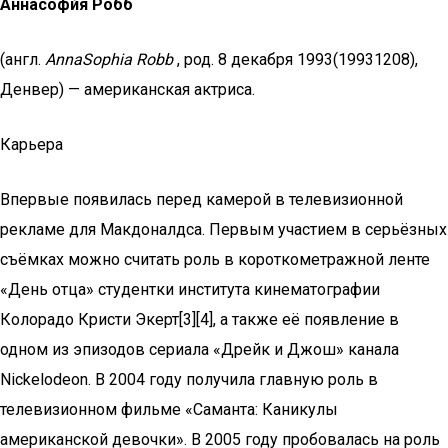
Аннасофи́я Робб
(англ.
AnnaSophia Robb
, род. 8 декабря 1993(19931208),
Денвер) — американская актриса.
Карьера
Впервые появилась перед камерой в телевизионной
рекламе для Макдоналдса. Первым участием в серьёзных
съёмках можно считать роль в короткометражной ленте
«День отца» студентки института кинематографии
Колорадо Кристи Экерт[3][4], а также её появление в
одном из эпизодов сериала «Дрейк и Джош» канала
Nickelodeon. В 2004 году получила главную роль в
телевизионном фильме «Саманта: Каникулы
американской девочки». В 2005 году пробовалась на роль