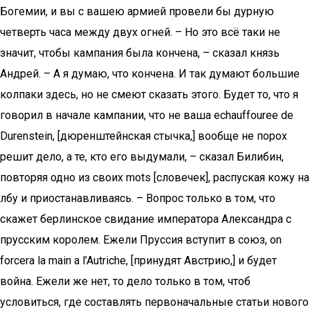
Богемии, и вы с вашею армией провели бы дурную
четверть часа между двух огней. – Но это всё таки не
значит, чтобы кампания была кончена, – сказал князь
Андрей. – А я думаю, что кончена. И так думают большие
колпаки здесь, но не смеют сказать этого. Будет то, что я
говорил в начале кампании, что не ваша echauffouree de
Durenstein, [дюренштейнская стычка,] вообще не порох
решит дело, а те, кто его выдумали, – сказал Билибин,
повторяя одно из своих mots [словечек], распуская кожу на
лбу и приостанавливаясь. – Вопрос только в том, что
скажет берлинское свидание императора Александра с
прусским королем. Ежели Пруссия вступит в союз, on
forcera la main a l’Autriche, [принудят Австрию,] и будет
война. Ежели же нет, то дело только в том, чтоб
условиться, где составлять первоначальные статьи нового