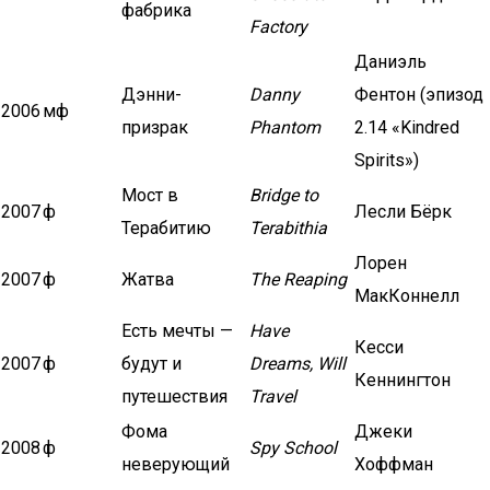
фабрика
Factory
Даниэль
Дэнни-
Danny
Фентон (эпизод
2006
мф
призрак
Phantom
2.14 «Kindred
Spirits»)
Мост в
Bridge to
2007
ф
Лесли Бёрк
Терабитию
Terabithia
Лорен
2007
ф
Жатва
The Reaping
МакКоннелл
Есть мечты —
Have
Кесси
2007
ф
будут и
Dreams, Will
Кеннингтон
путешествия
Travel
Фома
Джеки
2008
ф
Spy School
неверующий
Хоффман