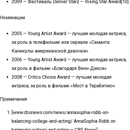
2009 — Фестиваль Denver Starz — Rising Star Award[10].
Номинации
2005 — Young Artist Award — лучшая молодая актриса,
за роль в телефильме или сериале «Саманта:
Каникулы американской девочки».
2006 — Young Artist Award — лучшая молодая актриса,
за роль в фильме «Благодаря Винн-Дикси».
2008 — Critics Choice Award — лучшая молодая
актриса, за роль в фильме «Мост в Терабитию».
Примечания
[www.cbsnews.com/news/annasophia-robb-on-
balancing-college-and-acting/ AnnaSophia Robb on
balancing college and acting — CBS News]