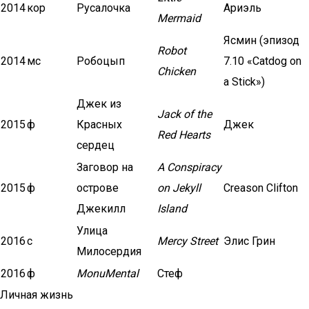
2014
кор
Русалочка
Ариэль
Mermaid
Ясмин (эпизод
Robot
2014
мс
Робоцып
7.10 «Catdog on
Chicken
a Stick»)
Джек из
Jack of the
2015
ф
Красных
Джек
Red Hearts
сердец
Заговор на
A Conspiracy
2015
ф
острове
on Jekyll
Creason Clifton
Джекилл
Island
Улица
2016
с
Mercy Street
Элис Грин
Милосердия
2016
ф
MonuMental
Стеф
Личная жизнь