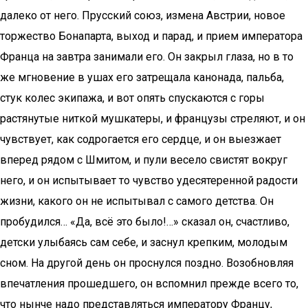
далеко от него. Прусский союз, измена Австрии, новое
торжество Бонапарта, выход и парад, и прием императора
Франца на завтра занимали его. Он закрыл глаза, но в то
же мгновение в ушах его затрещала канонада, пальба,
стук колес экипажа, и вот опять спускаются с горы
растянутые ниткой мушкатеры, и французы стреляют, и он
чувствует, как содрогается его сердце, и он выезжает
вперед рядом с Шмитом, и пули весело свистят вокруг
него, и он испытывает то чувство удесятеренной радости
жизни, какого он не испытывал с самого детства. Он
пробудился… «Да, всё это было!…» сказал он, счастливо,
детски улыбаясь сам себе, и заснул крепким, молодым
сном. На другой день он проснулся поздно. Возобновляя
впечатления прошедшего, он вспомнил прежде всего то,
что нынче надо представляться императору Францу,