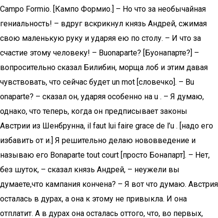
Саmро Formio. [Кампо Формио.] – Но что за необычайная
гениальность! – вдруг вскрикнул князь Андрей, сжимая
свою маленькую руку и ударяя ею по столу. – И что за
счастие этому человеку! – Buonaparte? [Буонапарте?] –
вопросительно сказал Билибин, морща лоб и этим давая
чувствовать, что сейчас будет un mot [словечко]. – Bu
onaparte? – сказал он, ударяя особенно на u . – Я думаю,
однако, что теперь, когда он предписывает законы
Австрии из Шенбрунна, il faut lui faire grace de l’u . [надо его
избавить от и.] Я решительно делаю нововведение и
называю его Bonaparte tout court [просто Бонапарт]. – Нет,
без шуток, – сказал князь Андрей, – неужели вы
думаете,что кампания кончена? – Я вот что думаю. Австрия
осталась в дурах, а она к этому не привыкла. И она
отплатит. А в дурах она осталась оттого, что, во первых,