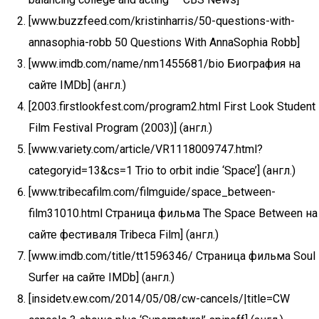
[www.buzzfeed.com/kristinharris/50-questions-with-
annasophia-robb 50 Questions With AnnaSophia Robb]
[www.imdb.com/name/nm1455681/bio Биография на
сайте IMDb] (англ.)
[2003.firstlookfest.com/program2.html First Look Student
Film Festival Program (2003)] (англ.)
[www.variety.com/article/VR1118009747.html?
categoryid=13&cs=1 Trio to orbit indie ‘Space’] (англ.)
[www.tribecafilm.com/filmguide/space_between-
film31010.html Страница фильма The Space Between на
сайте фестиваля Tribeca Film] (англ.)
[www.imdb.com/title/tt1596346/ Страница фильма Soul
Surfer на сайте IMDb] (англ.)
[insidetv.ew.com/2014/05/08/cw-cancels/|title=CW