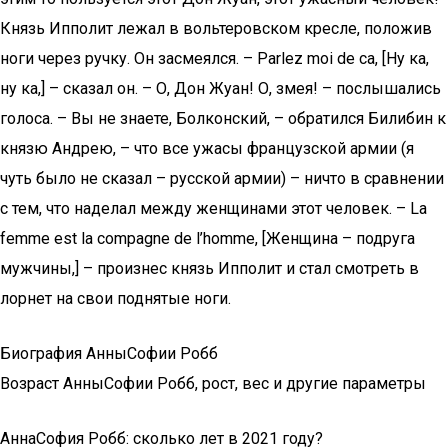
Князь Ипполит лежал в вольтеровском кресле, положив
ноги через ручку. Он засмеялся. – Parlez moi de ca, [Ну ка,
ну ка,] – сказал он. – О, Дон Жуан! О, змея! – послышались
голоса. – Вы не знаете, Болконский, – обратился Билибин к
князю Андрею, – что все ужасы французской армии (я
чуть было не сказал – русской армии) – ничто в сравнении
с тем, что наделал между женщинами этот человек. – La
femme est la compagne de l’homme, [Женщина – подруга
мужчины,] – произнес князь Ипполит и стал смотреть в
лорнет на свои поднятые ноги.
Биография АнныСофии Робб
Возраст АнныСофии Робб, рост, вес и другие параметры
АннаСофия Робб: сколько лет в 2021 году?