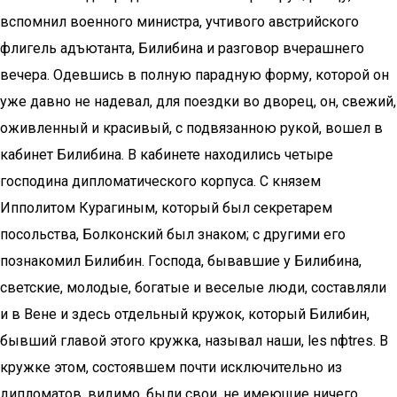
вспомнил военного министра, учтивого австрийского
флигель адъютанта, Билибина и разговор вчерашнего
вечера. Одевшись в полную парадную форму, которой он
уже давно не надевал, для поездки во дворец, он, свежий,
оживленный и красивый, с подвязанною рукой, вошел в
кабинет Билибина. В кабинете находились четыре
господина дипломатического корпуса. С князем
Ипполитом Курагиным, который был секретарем
посольства, Болконский был знаком; с другими его
познакомил Билибин. Господа, бывавшие у Билибина,
светские, молодые, богатые и веселые люди, составляли
и в Вене и здесь отдельный кружок, который Билибин,
бывший главой этого кружка, называл наши, les nфtres. В
кружке этом, состоявшем почти исключительно из
дипломатов, видимо, были свои, не имеющие ничего