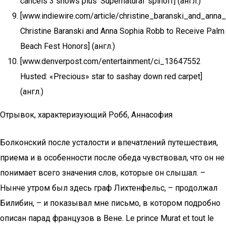
cancels 3 shows plus ‘Supernatural’ spinoff] (англ.)
[www.indiewire.com/article/christine_baranski_and_ann
Christine Baranski and Anna Sophia Robb to Receive Palm
Beach Fest Honors] (англ.)
[www.denverpost.com/entertainment/ci_13647552
Husted: «Precious» star to sashay down red carpet]
(англ.)
Отрывок, характеризующий Робб, Аннасофия
Болконский после усталости и впечатлений путешествия,
приема и в особенности после обеда чувствовал, что он не
понимает всего значения слов, которые он слышал. –
Нынче утром был здесь граф Лихтенфельс, – продолжал
Билибин, – и показывал мне письмо, в котором подробно
описан парад французов в Вене. Le prince Murat et tout le