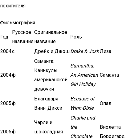
похитителя.
Фильмография
Русское
Оригинальное
Год
Роль
название
название
2004
с
Дрейк и Джош
Drake & Josh
Лиза
Саманта:
Samantha:
Каникулы
2004
ф
An American
Саманта
американской
Girl Holiday
девочки
Благодаря
Because of
2005
ф
Опал
Винн-Дикси
Winn-Dixie
Charlie and
Чарли и
the
Виолетта
2005
ф
шоколадная
Chocolate
Борригард