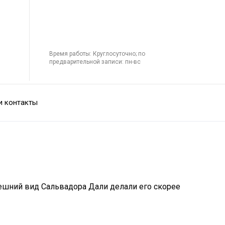
Время работы: Круглосуточно; по
предварительной записи: пн-вс
и контакты
нешний вид Сальвадора Дали делали его скорее