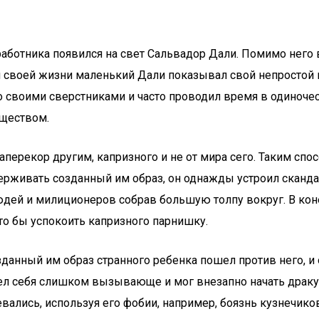
работника появился на свет Сальвадор Дали. Помимо него 
ей своей жизни маленький Дали показывал свой непростой
воими сверстниками и часто проводил время в одиночеств
бществом.
аперекор другим, капризного и не от мира сего. Таким сп
держивать созданный им образ, он однажды устроил сканд
дей и милиционеров собрав большую толпу вокруг. В кон
то бы успокоить капризного парнишку.
данный им образ странного ребенка пошел против него, 
вел себя слишком вызывающе и мог внезапно начать драк
здевались, используя его фобии, например, боязнь кузне