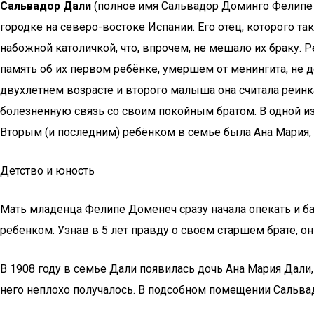
Сальвадор Дали
(полное имя Сальвадор Доминго Фелипе Х
городке на северо-востоке Испании. Его отец, которого та
набожной католичкой, что, впрочем, не мешало их браку. Р
память об их первом ребёнке, умершем от менингита, не д
двухлетнем возрасте и второго малыша она считала реинк
болезненную связь со своим покойным братом. В одной из 
Вторым (и последним) ребёнком в семье была Ана Мария, 
Детство и юность
Мать младенца Фелипе Доменеч сразу начала опекать и ба
ребенком. Узнав в 5 лет правду о своем старшем брате, о
В 1908 году в семье Дали появилась дочь Ана Мария Дали,
него неплохо получалось. В подсобном помещении Сальвад