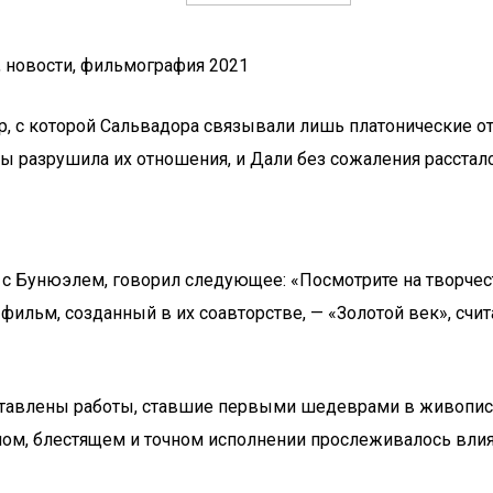
, новости, фильмография 2021
р, с которой Сальвадора связывали лишь платонические о
ы разрушила их отношения, и Дали без сожаления рассталс
с Бунюэлем, говорил следующее: «Посмотрите на творчест
 фильм, созданный в их соавторстве, — «Золотой век», с
ставлены работы, ставшие первыми шедеврами в живопис
ном, блестящем и точном исполнении прослеживалось влия