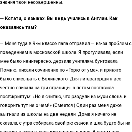
знания твои несовершенны.
— Кстати, о языках. Вы ведь учились в Англии. Как
оказались там?
— Меня туда в 9-м классе папа отправил — из-за проблем с
поведением в московской школе. Я прогуливала, если
мне было неинтересно, дерзила учителям, бунтовала.
Помню, писали сочинение по «Горю от ума», и принято
было списывать с Белинского. Для литераторши я все
честно списала на три страницы, а потом поставила
постскриптум: «Но я считаю, что раздули из мухи слона, и
говорить тут не о чем!» (Смеется.) Один раз меня даже
выгнали из школы на две недели. Дома я ничего не
сказала, с утра собирала свой рюкзачок и шла будто бы на
занятия, а сама гуляла или сидела в кино. А потом все