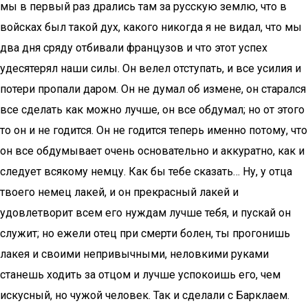
мы в первый раз дрались там за русскую землю, что в
войсках был такой дух, какого никогда я не видал, что мы
два дня сряду отбивали французов и что этот успех
удесятерял наши силы. Он велел отступать, и все усилия и
потери пропали даром. Он не думал об измене, он старался
все сделать как можно лучше, он все обдумал; но от этого
то он и не годится. Он не годится теперь именно потому, что
он все обдумывает очень основательно и аккуратно, как и
следует всякому немцу. Как бы тебе сказать… Ну, у отца
твоего немец лакей, и он прекрасный лакей и
удовлетворит всем его нуждам лучше тебя, и пускай он
служит; но ежели отец при смерти болен, ты прогонишь
лакея и своими непривычными, неловкими руками
станешь ходить за отцом и лучше успокоишь его, чем
искусный, но чужой человек. Так и сделали с Барклаем.