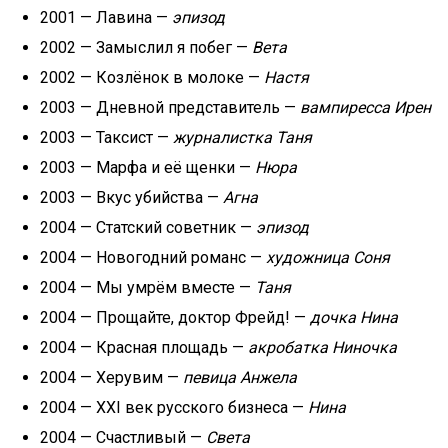
2001 — Лавина —
эпизод
2002 — Замыслил я побег —
Вета
2002 — Козлёнок в молоке —
Настя
2003 — Дневной представитель —
вампиресса Ирен
2003 — Таксист —
журналистка Таня
2003 — Марфа и её щенки —
Нюра
2003 — Вкус убийства —
Агна
2004 — Статский советник —
эпизод
2004 — Новогодний романс —
художница Соня
2004 — Мы умрём вместе —
Таня
2004 — Прощайте, доктор Фрейд! —
дочка Нина
2004 — Красная площадь —
акробатка Ниночка
2004 — Херувим —
певица Анжела
2004 — XXI век русского бизнеса —
Нина
2004 — Счастливый —
Света