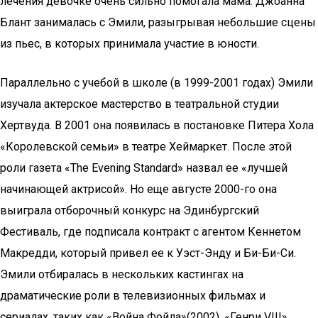
лечения девочке очень сильно помогала мама. Джоанна
Блант занималась с Эмили, разыгрывая небольшие сцены
из пьес, в которых принимала участие в юности.
Параллельно с учебой в школе (в 1999-2001 годах) Эмили
изучала актерское мастерство в театральной студии
Хертвуда. В 2001 она появилась в постановке Питера Хола
«Королевской семьи» в театре Хеймаркет. После этой
роли газета «The Evening Standard» назвал ее «лучшей
начинающей актрисой». Но еще августе 2000-го она
выиграла отборочный конкурс на Эдинбургский
Фестиваль, где подписала контракт с агентом Кеннетом
Макредди, который привел ее к Уэст-Энду и Би-Би-Си.
Эмили отбиралась в нескольких кастингах на
драматические роли в телевизионных фильмах и
сериалах, таких как «Война Фойла»(2002), «Генри VIII»