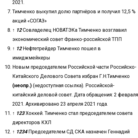
2021.
Тимченко выкупил долю партнёров и получил 12,5 %
акций «СОГАЗ»
↑
1
2
Совладелец НОВАТЭКа Тимченко возглавил
экономический совет Франко-российской ТПП
↑
1
2
Нефтетрейдер Тимченко пошел в
имиджмейкеры
Новым председателем Российской части Российско-
Китайского Делового Совета избран Г.Н.Тимченко
(неопр.)
(недоступная ссылка). Российской-
китайский деловой совет. Дата обращения: 2 февраля
2021. Архивировано 23 апреля 2021 года.
↑
1
2
3
Хоккей. Тимченко стал председателем совета
директоров КХЛ
↑
1
2
3
4
Председателем СД СКА назначен Геннадий