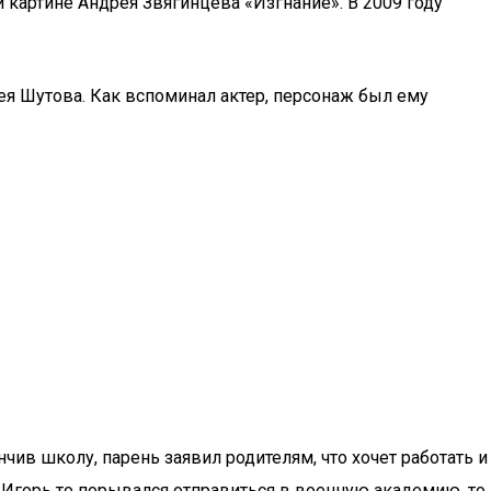
й картине Андрея Звягинцева «Изгнание». В 2009 году
ея Шутова. Как вспоминал актер, персонаж был ему
чив школу, парень заявил родителям, что хочет работать и
: Игорь то порывался отправиться в военную академию, то