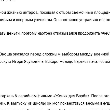
сной жизнью актеров, посещая с отцом съемочные площадк
ливым и озорным учеником. Он постоянно устраивал все
ь деньги, поэтому наотрез отказывался продолжать учебу 
. Юноша оказался перед сложным выбором между военной 
ерскую Игоря Ясуловича. Вскоре молодой артист начал со
игарха в 6-серийном фильме «Жених для Барби». После эт
ток». К выпуску из школы он мог похвастаться весьма вну