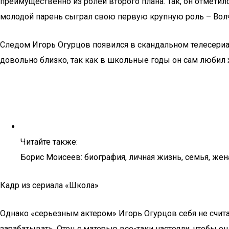
преимущественно из ролей второго плана. Так, он отметил
молодой парень сыграл свою первую крупную роль – Вол
Следом Игорь Огурцов появился в скандальном телесериа
довольно близко, так как в школьные годы он сам любил 
Читайте также:
Борис Моисеев: биография, личная жизнь, семья, жен
Кадр из сериала «Школа»
Однако «серьезным актером» Игорь Огурцов себя не считал
зарабатывать. Отец с матерью все-таки настояли, чтобы о