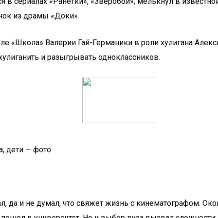
ся в сериалах «Ранетки», «Зверобой», мелькнул в известно
чок из драмы «Доки».
ле «Школа» Валерии Гай-Германики в роли хулигана Алекс
хулиганить и разыгрывать одноклассников.
а, дети — фото
, да и не думал, что свяжет жизнь с кинематографом. Окон
н пошел в университет. Но и выбор вуза вызвал сложности