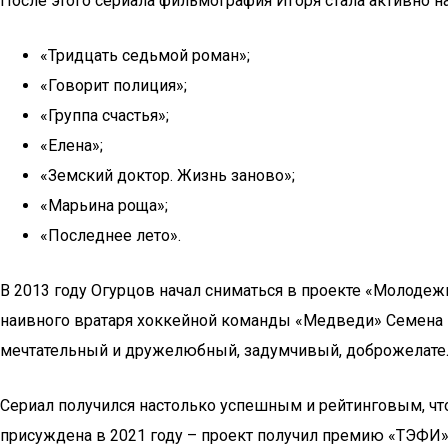
После этого сериала фильмография Игоря стала активно н
«Тридцать седьмой роман»;
«Говорит полиция»;
«Группа счастья»;
«Елена»;
«Земский доктор. Жизнь заново»;
«Марьина роща»;
«Последнее лето».
В 2013 году Огурцов начал сниматься в проекте «Молодеж
наивного вратаря хоккейной команды «Медведи» Семена Бак
мечтательный и дружелюбный, задумчивый, доброжелатель
Сериал получился настолько успешным и рейтинговым, чт
присуждена в 2021 году – проект получил премию «ТЭФИ