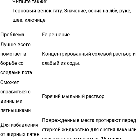
Читайте также:
Терновый венок тату. Значение, эскиз на лбу, руке,
шее, ключице
Проблема
Ее решение
Лучше всего
помогает в
Концентрированный солевой раствор и
борьбе со
слабый из соды.
следами пота.
Сможет
справиться с
Горячий мыльный раствор
винными
пятнышками.
Поврежденные места протирают перед
Для избавления
стиркой жидкостью для снятия лака или
от жирных пятен.
посыпают крахмалом на 15 минут.