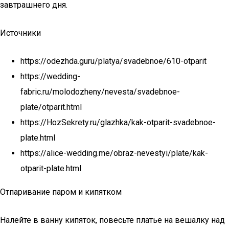
завтрашнего дня.
Источники
https://odezhda.guru/platya/svadebnoe/610-otparit
https://wedding-
fabric.ru/molodozheny/nevesta/svadebnoe-
plate/otparit.html
https://HozSekrety.ru/glazhka/kak-otparit-svadebnoe-
plate.html
https://alice-wedding.me/obraz-nevestyi/plate/kak-
otparit-plate.html
Отпаривание паром и кипятком
Налейте в ванну кипяток, повесьте платье на вешалку над