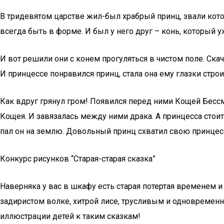
В тридевятом царстве жил-был храбрый принц, звали кото
всегда быть в форме. И был у него друг – конь, который 
И вот решили они с конем прогуляться в чистом поле. Скачу
И принцессе понравился принц, стала она ему глазки строи
Как вдруг грянул гром! Появился перед ними Кощей Бессм
Кощея. И завязалась между ними драка. А принцесса стои
пал он на землю. Довольный принц схватил свою принцессу
Конкурс рисунков “Старая-старая сказка”
Наверняка у вас в шкафу есть старая потертая временем и 
задиристом волке, хитрой лисе, трусливым и одновременно
иллюстрации детей к таким сказкам!