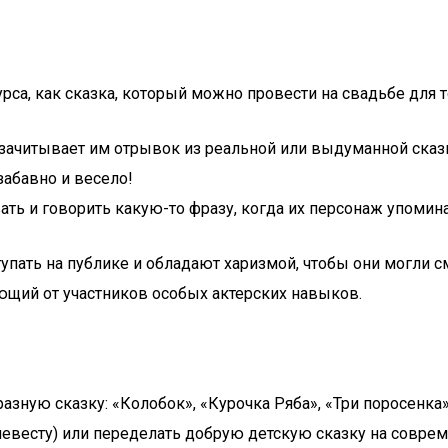
са, как сказка, который можно провести на свадьбе для то
ачитывает им отрывок из реальной или выдуманной сказки
забавно и весело!
ать и говорить какую-то фразу, когда их персонаж упомин
упать на публике и обладают харизмой, чтобы они могли 
ующий от участников особых актерских навыков.
зную сказку: «Колобок», «Курочка Ряба», «Три поросенка»
евесту) или переделать добрую детскую сказку на соврем