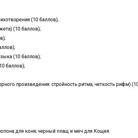
тихотворения (10 баллов);
ета) (10 баллов);
в);
ллов);
зыка (10 баллов);
0 баллов);
рного произведения: стройность ритма, четкость рифм) (10
попона для коня; черный плащ и меч для Кощея.