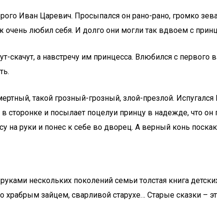
рого Иван Царевич. Просыпался он рано-рано, громко зева
уж очень любил себя. И долго они могли так вдвоем с при
т-скачут, а навстречу им принцесса. Влюбился с первого вз
ть.
ертный, такой грозный-грозный, злой-презлой. Испугался
т в сторонке и посылает поцелуи принцу в надежде, что о
 на руки и понес к себе во дворец. А верный конь поскак
руками нескольких поколений семьи толстая книга детских 
 храбрым зайцем, сварливой старухе… Старые сказки – это