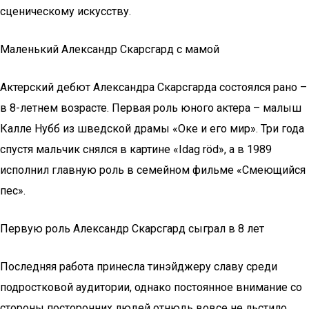
сценическому искусству.
Маленький Александр Скарсгард с мамой
Актерский дебют Александра Скарсгарда состоялся рано –
в 8-летнем возрасте. Первая роль юного актера – малыш
Калле Нубб из шведской драмы «Оке и его мир». Три года
спустя мальчик снялся в картине «Idag röd», а в 1989
исполнил главную роль в семейном фильме «Смеющийся
пес».
Первую роль Александр Скарсгард сыграл в 8 лет
Последняя работа принесла тинэйджеру славу среди
подростковой аудитории, однако постоянное внимание со
стороны посторонних людей отнюдь вовсе не льстило