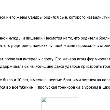
реса и его жены Сандры родился сын, которого назвали Лу
ой нужды и лишений. Несмотря на то, что родители брали
т, его родители в поисках лучшей жизни переехали в столи
ет проявлял интерес к спорту. Его манера игры формирова
поддерживала сына. Женщине даже удалось пристроить го
не было и 10 лет, вместе с шестью братьями остался на по
я во все тяжкие — пропускал тренировки, а урокам в шко