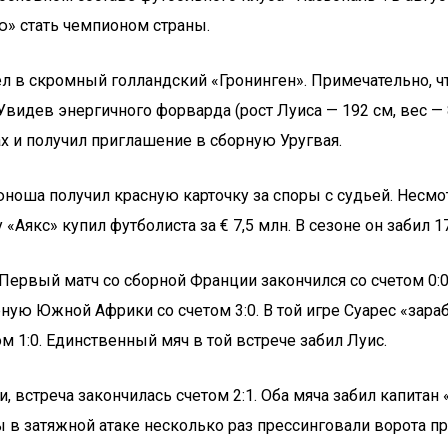
лю» стать чемпионом страны.
шел в скромный голландский «Гронинген». Примечательно, 
Увидев энергичного форварда (рост Луиса — 192 см, вес — 8
ах и получил приглашение в сборную Уругвая.
ша получил красную карточку за споры с судьей. Несмотр
Аякс» купил футболиста за € 7,5 млн. В сезоне он забил 17
 Первый матч со сборной Франции закончился со счетом 0:
ную Южной Африки со счетом 3:0. В той игре Суарес «зараб
м 1:0. Единственный мяч в той встрече забил Луис.
 встреча закончилась счетом 2:1. Оба мяча забил капитан 
 в затяжной атаке несколько раз прессинговали ворота пр