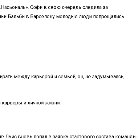
«Насьональ». Софи в свою очередь следила за
емьи Бальби в Барселону молодые люди попрощались
ирать между карьерой и семьей, он, не задумываясь,
 карьеры и личной жизни.
те Луис вновь попал в заявку стартового состава команды.