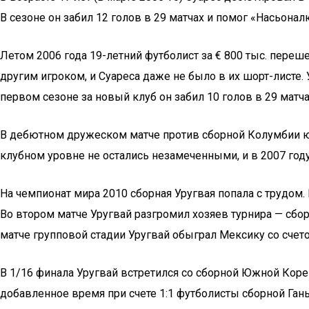
В сезоне он забил 12 голов в 29 матчах и помог «Насьона
Летом 2006 года 19-летний футболист за € 800 тыс. пере
другим игроком, и Суареса даже не было в их шорт-листе. 
первом сезоне за новый клуб он забил 10 голов в 29 матч
В дебютном дружеском матче против сборной Колумбии юно
клубном уровне не остались незамеченными, и в 2007 году «
На чемпионат мира 2010 сборная Уругвая попала с трудом.
Во втором матче Уругвай разгромил хозяев турнира — сбор
матче групповой стадии Уругвай обыграл Мексику со счето
В 1/16 финала Уругвай встретился со сборной Южной Кореи,
добавленное время при счете 1:1 футболисты сборной Ганы