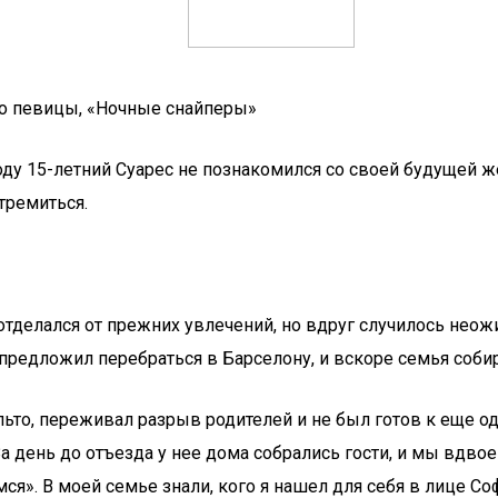
ото певицы, «Ночные снайперы»
 году 15-летний Суарес не познакомился со своей будущей
стремиться.
отделался от прежних увлечений, но вдруг случилось неожи
ии предложил перебраться в Барселону, и вскоре семья соб
льто, переживал разрыв родителей и не был готов к еще од
За день до отъезда у нее дома собрались гости, и мы вдво
мся». В моей семье знали, кого я нашел для себя в лице Со