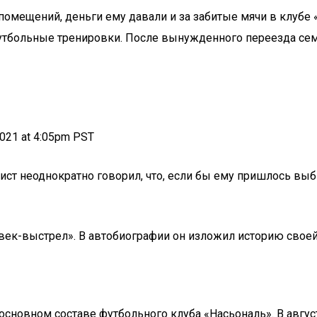
омещений, деньги ему давали и за забитые мячи в клубе 
 футбольные тренировки. После вынужденного переезда с
2021 at 4:05pm PST
ист неоднократно говорил, что, если бы ему пришлось выб
овек-выстрел». В автобиографии он изложил историю своей
 основном составе футбольного клуба «Насьональ». В авгус