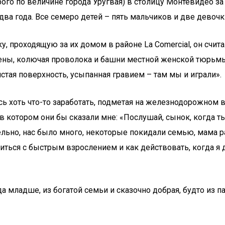
рого по величине города Уругвая) в столицу Монтевидео з
 два года. Все семеро детей – пять мальчиков и две девочк
, проходящую за их домом в районе La Comercial, он счит
тены, колючая проволока и башни местной женской тюрьм
тая поверхность, усыпанная гравием – там мы и играли».
сь хоть что-то заработать, подметая на железнодорожном в
 в котором они бы сказали мне: «Послушай, сынок, когда т
льно, нас было много, некоторые покидали семью, мама ра
иться с быстрым взрослением и как действовать, когда я 
ода младше, из богатой семьи и сказочно добрая, будто из 