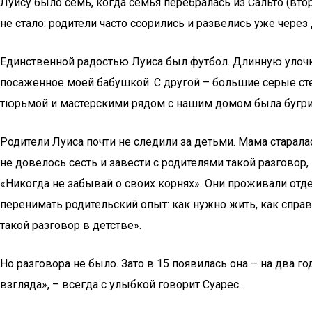
Луису было семь, когда семья перебралась из Сальто (вто
не стало: родители часто ссорились и развелись уже через
Единственной радостью Луиса был футбол. Длинную улочку
посаженное моей бабушкой. С другой – большие серые с
тюрьмой и мастерскими рядом с нашим домом была бугрис
Родители Луиса почти не следили за детьми. Мама старала
не довелось сесть и завести с родителями такой разговор,
«Никогда не забывай о своих корнях». Они проживали отде
перенимать родительский опыт: как нужно жить, как справ
такой разговор в детстве».
Но разговора не было. Зато в 15 появилась она – на два г
взгляда», – всегда с улыбкой говорит Суарес.