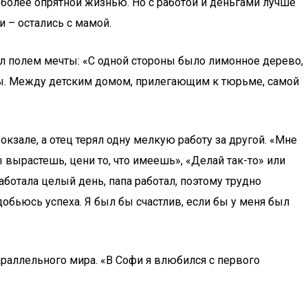
а более опрятной жизнью. Но с работой и деньгами лучше
и – остались с мамой.
ал полем мечты: «С одной стороны было лимонное дерево,
ы. Между детским домом, прилегающим к тюрьме, самой
окзале, а отец терял одну мелкую работу за другой. «Мне
ы вырастешь, цени то, что имеешь», «Делай так-то» или
ботала целый день, папа работал, поэтому трудно
добьюсь успеха. Я был бы счастлив, если бы у меня был
параллельного мира. «В Софи я влюбился с первого