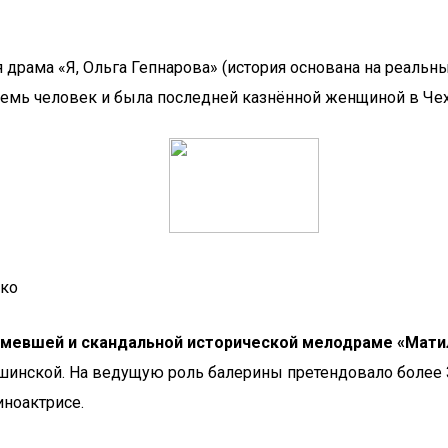
я драма «Я, Ольга Гепнарова» (история основана на реальн
семь человек и была последней казнённой женщиной в Че
рко
ашумевшей и скандальной исторической мелодраме «Мат
нской. На ведущую роль балерины претендовало более 300
иноактрисе.