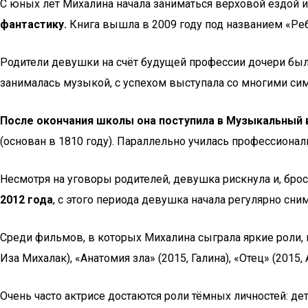
С юных лет Михалина начала заниматься верховой ездой и
фантастику.
Книга вышла в 2009 году под названием «Реб
Родители девушки на счёт будущей профессии дочери были
занималась музыкой, с успехом выступала со многими си
После окончания школы она поступила в Музыкальный
(основан в 1810 году). Параллельно училась профессиона
Несмотря на уговоры родителей, девушка рискнула и, бро
2012 года
, с этого периода девушка начала регулярно сни
Среди фильмов, в которых Михалина сыграла яркие роли, мо
Иза Михалак), «Анатомия зла» (2015, Галина), «Отец» (2015,
Очень часто актрисе достаются роли тёмных личностей: де