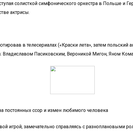
ступая солисткой симфонического оркестра в Польше и Ге
стве актрисы.
тировав в телесериалах («Краски лета», затем польский ан
 Владиславом Пасиковским, Вероникой Мигон, Яном Кома
-за постоянных ссор и измен любимого человека
ивой игрой, замечательно справляясь с разноплановыми р