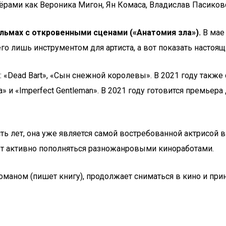
ёрами как Вероника Мигон, Ян Комаса, Владислав Пасиков
льмах с откровенными сценами («Анатомия зла»).
В мае 
всего лишь инструментом для артиста, а вот показать настоя
 «Dead Bart», «Сын снежной королевы». В 2021 году такж
ra» и «Imperfect Gentleman». В 2021 году готовится премь
сть лет, она уже является самой востребованной актрисой 
ет активно пополняться разножанровыми киноработами.
маном (пишет книгу), продолжает сниматься в кино и прин