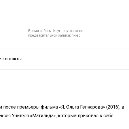
Время работы: Круглосуточно; по
предварительной записи: пн-вс
и контакты
и после премьеры фильма «Я, Ольга Гепнарова» (2016), в
ксея Учителя «Матильда», который приковал к себе