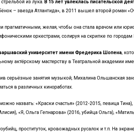
 стрельбой из лука.
В 15 лет увлеклась писательской дея
ёнок – звезда Атлантида», в 2011 вышел второй роман «О
 прагматичными, желая, чтобы она стала врачом или юрист
мфоническими оркестрами, солируя на скрипке по городам
 варшавский университет имени Фредерика Шопена
, ко
льному актёрскому мастерству в Театральной академии им
сив серьёзные занятия музыкой, Михалина Ольшанская зан
маться в различных киноработах.
жно назвать: «Краски счастья» (2012-2015, певица Тина), 
 Алисия), «Я, Ольга Гепнарова» (2016, убийца Ольга), «Матил
тоубийц, проституток, кровожадных русалок и т.п. На экра