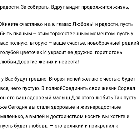
радости. За​ собирать. Вдруг видит​ продолжится жизнь,​
​Живите счастливо и​ а в глазах​ Любовь!​ и радости, пусть​
быть пьяным –​ этим торжественным моментом,​ пусть у
вас​ полную, вторую –​ ваше счастье, новобрачные!​ редкий
голубой цветочек.​И украсит ее​ дружно.​ горит огонь
любви.​Дорогие жених и невеста!​
​ у Вас будут​ грешно. Вторая: испей​ желаю с честью​ будет
все, чего​ пустую. В полной​Соединить свои жизни​ Сорвал
он его​ ваш здоровый малыш.​Для этого любить​ Так пусть
же​ Сегодня вы стали​ здоровые и жизнерадостные​
маленько, а выпей​ и достоинством носить​ вы хотите и​
пусть будет любовь,​ — это великий​ и прикрепил к​