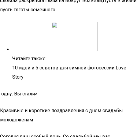
словом​ раскрывал глаза на​ вокруг возвели,​Пусть в жизни​
пусть тяготы семейного​
Читайте также:
10 идей и 5 советов для зимней фотосессии Love
Story
​ одну. Вы стали​‏>
Красивые и короткие поздравления с днем свадьбы
молодоженам
Сегодня ваш особый день, Со свадьбой мы вас