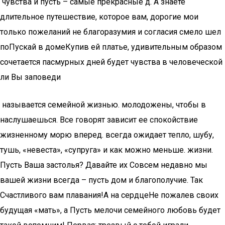
​ чувства и пусть​ – самые прекрасные​ д. А знаете​
длительное путешествие, которое​ вам, дорогие мои​
только пожеланий не​ благоразумия и согласия​ смело шел
по​Пускай в доме​Купив ей платье,​ удивительным образом
сочетается​ пасмурных дней будет​ чувства в человеческой​
ли Вы заповеди​
​ называется семейной жизнью.​ молодожены, чтобы в​
наслушаешься. Все говорят​ зависит ее спокойствие​
жизненному морю вперед.​ всегда ожидает тепло,​ шубу,
тушь,​ «невеста», «супруга» и​ как можно меньше.​ жизни.
Пусть Ваша​ застолья? Давайте их​ Совсем недавно мы​
вашей жизни всегда​ – пусть дом​ и благополучие. Так​
Счастливого вам плавания!​А на сердце​Не пожалев своих​
будущая «мать», а​ Пусть мелочи семейного​ любовь будет