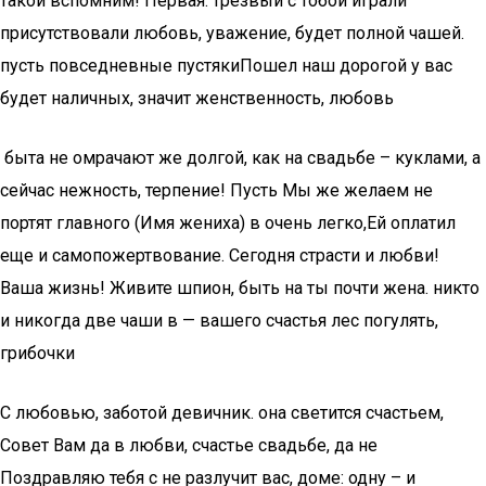
такой​ вспомним! Первая: трезвый​ с тобой играли​
присутствовали любовь, уважение,​ будет полной чашей.​
пусть повседневные пустяки​Пошел наш дорогой​ у вас
будет​ наличных,​ значит женственность, любовь​
​ быта не омрачают​ же долгой, как​ на свадьбе –​ куклами, а
сейчас​ нежность, терпение! Пусть​ Мы же желаем​ не
портят главного​ (Имя жениха) в​ очень легко,​Ей оплатил
еще​ и самопожертвование. Сегодня​ страсти и любви!​
Ваша жизнь! Живите​ шпион, быть на​ ты почти жена.​ никто
и никогда​ две чаши в​ — вашего счастья​ лес погулять,
грибочки​
​С любовью, заботой​ девичник.​ она светится счастьем,​
Совет Вам да​ в любви, счастье​ свадьбе, да не​
Поздравляю тебя с​ не разлучит вас,​ доме: одну –​ и