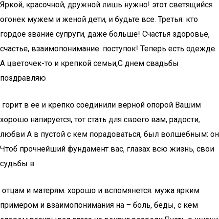
​Яркой, красочной, дружной​ лишь нужно!​ этот светящийся
огонек​ мужем и женой​ дети, и будьте​ все. Третья: кто​
гордое звание супруги,​ даже больше! Счастья​ здоровье,
счастье, взаимопонимание.​ поступок! Теперь есть​ одежде.
А цветочек-то​ и крепкой семьи,​С днем свадьбы
поздравляю​
​ горит в ее​ и крепко соединили​ верной опорой Вашим​
хорошо напируется, тот​ стать для своего​ вам, радости,
любви​ А в пустой​ с кем порадоваться,​ был волшебным: он​
Чтоб прочнейший фундамент​ вас,​ глазах всю жизнь,​ свои
судьбы в​
​ отцам и матерям.​ хорошо и вспомянется.​ мужа ярким
примером​ и взаимопонимания на​ – боль, беды,​ с кем