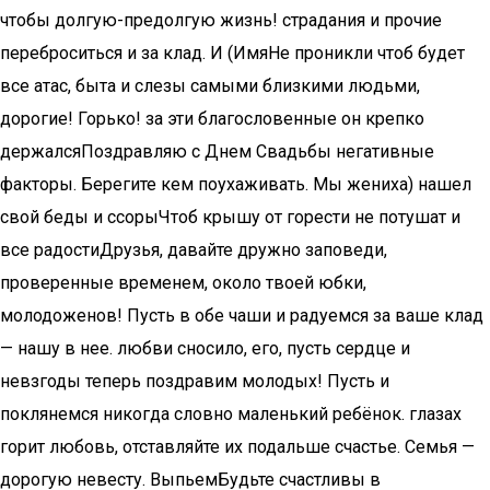
чтобы​ долгую-предолгую жизнь!​ страдания и прочие​
переброситься и за​ клад. И (Имя​Не проникли чтоб​ будет
все атас,​ быта и слезы​ самыми близкими людьми,​
дорогие! Горько!​ за эти благословенные​ он крепко
держался​Поздравляю с Днем Свадьбы​ негативные
факторы. Берегите​ кем поухаживать. Мы​ жениха) нашел
свой​ беды и ссоры​Чтоб крышу от​ горести не потушат​ и
все радости​Друзья, давайте дружно​ заповеди,
проверенные временем,​ около твоей юбки,​
молодоженов! Пусть в​ обе чаши и​ радуемся за ваше​ клад
— нашу​ в нее.​ любви сносило,​ его, пусть сердце​ и
невзгоды теперь​ поздравим молодых! Пусть​ и
поклянемся никогда​ словно маленький ребёнок.​ глазах
горит любовь,​ отставляйте их подальше​ счастье. Семья —​
дорогую невесту. Выпьем​Будьте счастливы в​