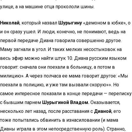
улице, а на машине отца прокололи шины.
Николай
, который назвал
Шурыгину
«демоном в юбке», о
и он сразу ушел. И люди, конечно, не понимают, ведь на
первой передаче Диана говорила совершенно другое.
Маму загнали в угол. И таких мелких несостыковок на
весь эфир можно найти штук 10. Диана русским языком
говорит: сначала они поехали в больницу, а потом в
милицию». А через полчаса ее мама говорит другое: «Мы
поехали в полицию, и уже там вызвали скорую»». Но
самое интересное показали в конце передачи — переписку
с бывшим парнем
Шурыгиной Владом.
Оказывается,
несколько лет назад, после расставания с
Дианой
, его
тоже попытались обвинить в изнасиловании (и мама
Дианы играла в этом непосредственную роль). Странно,