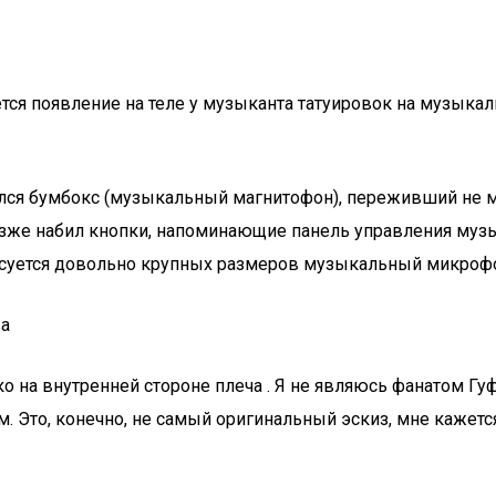
появление на теле у музыканта татуировок на музыкальну
лся бумбокс (музыкальный магнитофон), переживший не м
зже набил кнопки, напоминающие панель управления му
суется довольно крупных размеров музыкальный микрофон
ва
о на внутренней стороне плеча . Я не являюсь фанатом Гуф
м. Это, конечно, не самый оригинальный эскиз, мне кажетс