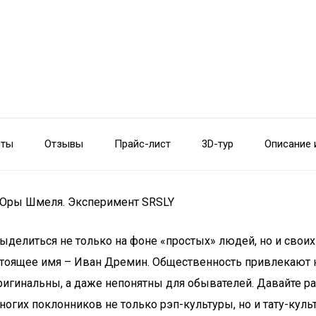
сты
Отзывы
Прайс-лист
3D-тур
Описание 
и Юры Шмеля. Эксперимент SRSLY
ыделиться не только на фоне «простых» людей, но и своих
стоящее имя – Иван Дремин. Общественность привлекают н
оригинальны, а даже непонятны для обывателей. Давайте р
огих поклонников не только рэп-культуры, но и тату-куль