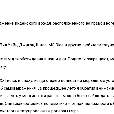
ажение индейского вождя, расположенного на правой ноге.
Лил Уэйн, Джиган, Шило, МС Ride и другие любители татуир
ых тем для обсуждения в наши дни. Родители запрещают, м
ату.
XI века, в эпоху, когда старые ценности и моральные уст
б самовыражения. За прошедшее лето я обратил внимание
пись» есть у многих, хотя раньше можно было наблюдать 
и. Они варьировались по тематике – от принадлежности к
некоторым татуированным рэперам мира.