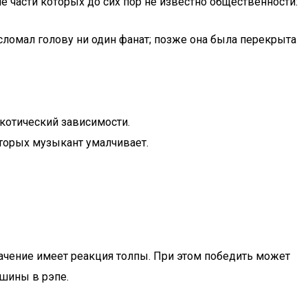
е части которых до сих пор не известно общественности:
 сломал голову ни один фанат; позже она была перекрыта
котический зависимости.
оторых музыкант умалчивает.
ачение имеет реакция толпы. При этом победить может
ршины в рэпе.