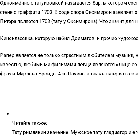
Одноимённо с татуировкой называется бар, в котором сост
стене с граффити 1703. В ходе спора Оксимирон заявляет
Питера является 1703 (тату у Оксимирона). Что значит для 
Киноклассика, которую набил Долматов, и прочие художе
Рэпер является не только страстным любителем музыки, н
известно, любимыми фильмами певца являются «Лицо со ш
фразы Марлона Брондо, Аль Пачино, а также пятёрка гол
Читайте также:
Тату римлянин значение. Мужское тату гладиатор и ег