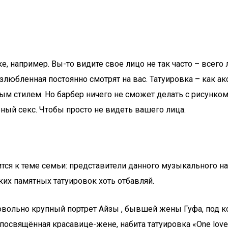
е, например. Вы-то видите свое лицо не так часто – всего
злюбленная постоянно смотрят на вас. Татуировка – как а
м стилем. Но барбер ничего не сможет делать с рисунком
ный секс. Чтобы просто не видеть вашего лица.
ится к теме семьи: представители данного музыкального н
ких памятных татуировок хоть отбавляй.
довольно крупный портрет Айзы , бывшей жены Гуфа, под к
 посвящённая красавице-жене, набита татуировка «One love