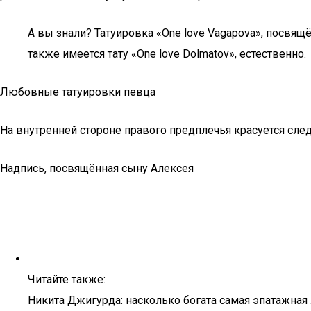
А вы знали? Татуировка «One love Vagapova», посвя
также имеется тату «One love Dolmatov», естественно.
Любовные татуировки певца
На внутренней стороне правого предплечья красуется след
Надпись, посвящённая сыну Алексея
Читайте также:
Никита Джигурда: насколько богата самая эпатажная