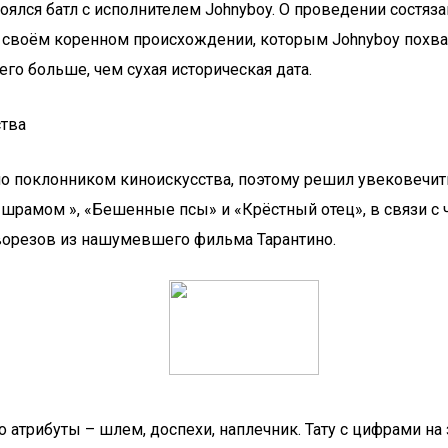
оялся батл с исполнителем Johnyboy. О проведении состяза
 о своём коренном происхождении, которым Johnyboy похва
него больше, чем сухая историческая дата.
ства
о поклонником киноискусства, поэтому решил увековечить
рамом », «Бешенные псы» и «Крёстный отец», в связи с 
оворезов из нашумевшего фильма Тарантино.
о атрибуты – шлем, доспехи, наплечник. Тату с цифрами на