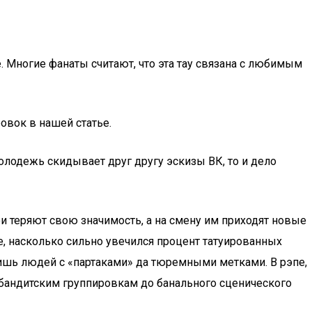
 Многие фанаты считают, что эта тау связана с любимым
овок в нашей статье.
олодежь скидывает друг другу эскизы ВК, то и дело
ои теряют свою значимость, а на смену им приходят новые
, насколько сильно увечился процент татуированных
лишь людей с «партаками» да тюремными метками. В рэпе,
 бандитским группировкам до банального сценического