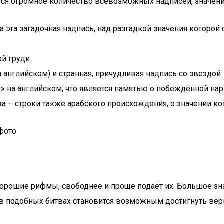
ется огромное количество всевозможных надписей, значени
а эта загадочная надпись, над разгадкой значения которой
ой груди.
английском) и странная, причудливая надпись со звездой.
» на английском, что является памятью о побеждённой нар
ва – строки также арабского происхождения, о значении к
фото
орошие рифмы, свободнее и проще подаёт их. Большое зн
я в подобных битвах становится возможным достигнуть ве