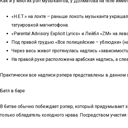
Как и у многих рэп музыкантов, у Долматова на теле име
«Н.Е.Т.» на локте – раньше локоть музыканта украшал
татуировкой магнитофона.
«Parental Advisory Explicit Lyrics» и Лейбл «ZM» на лев
Под правой грудью «Все полицейские – ублюдки» (на 
Через весь живот протянулась надпись «зависимость
На правой руке расположена арабская надпись, а сле
Практически все надписи рэпера представлены в данном 
Батл в баре
В битве обычно побеждает рэпер, который придумывает х
только обладатель холодного нрава. Посредством участи