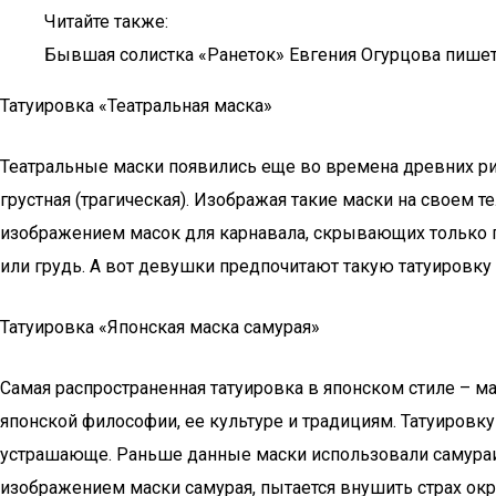
Читайте также:
Бывшая солистка «Ранеток» Евгения Огурцова пишет
Татуировка «Театральная маска»
Театральные маски появились еще во времена древних рим
грустная (трагическая). Изображая такие маски на своем т
изображением масок для карнавала, скрывающих только гл
или грудь. А вот девушки предпочитают такую татуировку 
Татуировка «Японская маска самурая»
Самая распространенная татуировка в японском стиле – м
японской философии, ее культуре и традициям. Татуировк
устрашающе. Раньше данные маски использовали самураи, ч
изображением маски самурая, пытается внушить страх окру