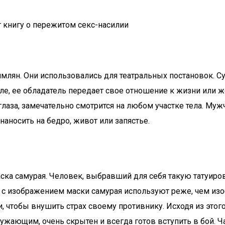
 книгу о пережитом секс-насилии
лян. Они использовались для театральных постановок. Су
еле, ее обладатель передает свое отношение к жизни или же
аза, замечательно смотрится на любом участке тела. Мужч
наносить на бедро, живот или запястье.
аска самурая. Человек, выбравший для себя такую татуиро
у с изображением маски самурая используют реже, чем из
тобы внушить страх своему противнику. Исходя из этого, 
жающим, очень скрытен и всегда готов вступить в бой. Ча