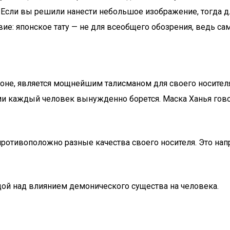
Если вы решили нанести небольшое изображение, тогда дл
ие: японское тату — не для всеобщего обозрения, ведь са
лоне, является мощнейшим талисманом для своего носителя
и каждый человек вынужденно борется. Маска Ханья говор
противоположно разные качества своего носителя. Это нап
дой над влиянием демонического существа на человека.