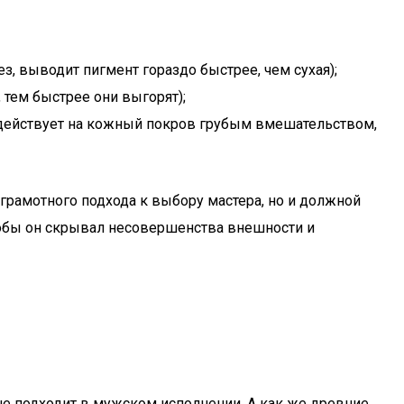
, выводит пигмент гораздо быстрее, чем сухая);
тем быстрее они выгорят);
здействует на кожный покров грубым вмешательством,
рамотного подхода к выбору мастера, но и должной
чтобы он скрывал несовершенства внешности и
ьше подходит в мужском исполнении. А как же древние