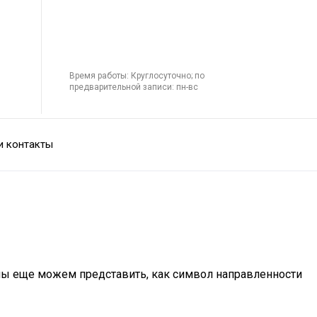
Время работы: Круглосуточно; по
предварительной записи: пн-вс
и контакты
 мы еще можем представить, как символ направленности