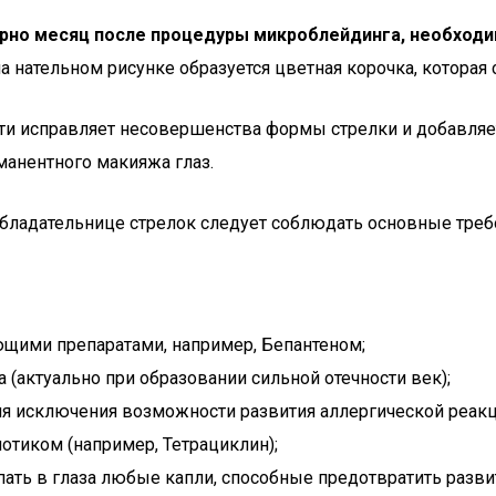
рно месяц после процедуры микроблейдинга, необходим
а нательном рисунке образуется цветная корочка, которая
ти исправляет несовершенства формы стрелки и добавляет
манентного макияжа глаз.
бладательнице стрелок следует соблюдать основные требо
щими препаратами, например, Бепантеном;
(актуально при образовании сильной отечности век);
для исключения возможности развития аллергической реак
тиком (например, Тетрациклин);
ть в глаза любые капли, способные предотвратить развит