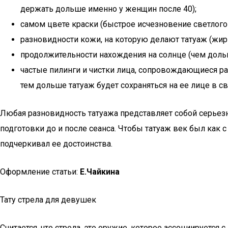
держать дольше именно у женщин после 40);
самом цвете краски (быстрое исчезновение светлого
разновидности кожи, на которую делают татуаж (жирн
продолжительности нахождения на солнце (чем доль
частые пилинги и чистки лица, сопровождающиеся р
тем дольше татуаж будет сохраняться на ее лице в с
Любая разновидность татуажа представляет собой серьез
подготовки до и после сеанса. Чтобы татуаж век был как
подчеркивал ее достоинства.
Оформление статьи:
Е.Чайкина
Тату стрела для девушек
Считается, что стрела, это оружие, которое ассоциируетс