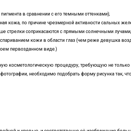
 пигмента в сравнении с его темными оттенками);
ая кожа, по причине чрезмерной активности сальных желез
ше стрелки соприкасаются с прямыми солнечными лучами, 
аспариванием кожи в области глаз (чем реже девушка во
воем первозданном виде.)
ную косметологическую процедуру, требующую не только г
 с фотографии, необходимо подобрать форму рисунка так, 
я с войной и кровью, и соответственно её изображение бол