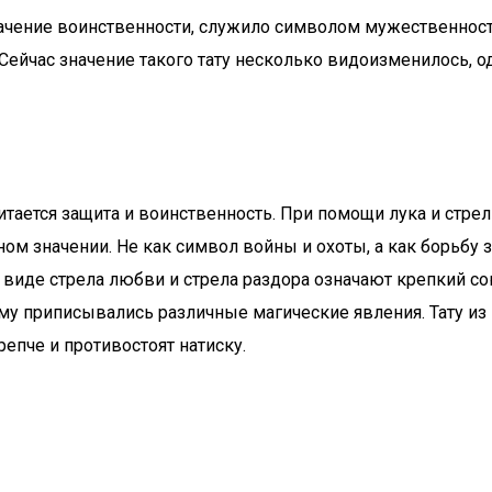
начение воинственности, служило символом мужественности
. Сейчас значение такого тату несколько видоизменилось, 
ается защита и воинственность. При помощи лука и стре
ом значении. Не как символ войны и охоты, а как борьбу 
виде стрела любви и стрела раздора означают крепкий со
 приписывались различные магические явления. Тату из пу
репче и противостоят натиску.