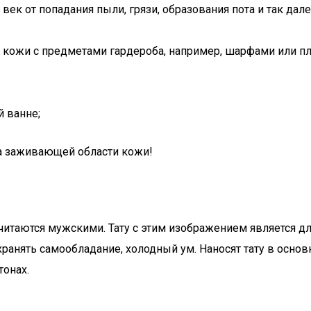
ек от попадания пыли, грязи, образования пота и так дал
 кожи с предметами гардероба, например, шарфами или п
й ванне;
на заживающей области кожи!
 считаются мужскими. Тату с этим изображением является 
анять самообладание, холодный ум. Наносят тату в основно
тонах.