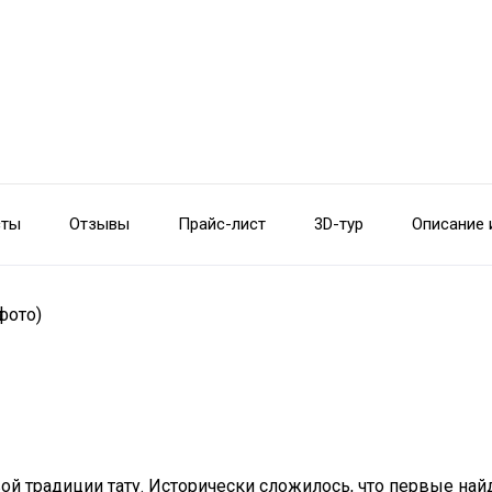
сты
Отзывы
Прайс-лист
3D-тур
Описание 
фото)
ой традиции тату. Исторически сложилось, что первые на