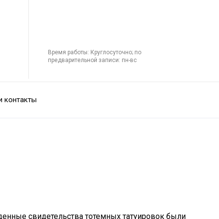
Время работы: Круглосуточно; по
предварительной записи: пн-вс
и контакты
йденные свидетельства тотемных татуировок были