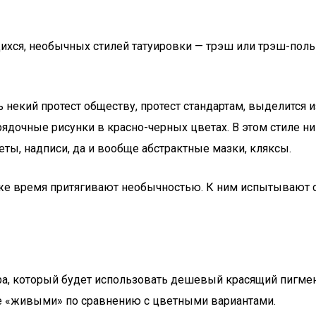
я, необычных стилей татуировки — трэш или трэш-полька!
ать некий протест обществу, протест стандартам, выделится
очные рисунки в красно-черных цветах. В этом стиле ника
ты, надписи, да и вообще абстрактные мазки, кляксы.
о же время притягивают необычностью. К ним испытывают 
а, который будет использовать дешевый красящий пигмент
ее «живыми» по сравнению с цветными вариантами.