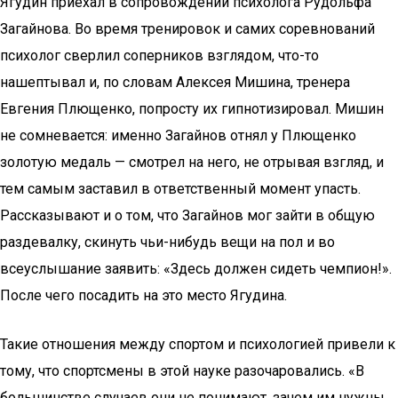
Ягудин приехал в сопровождении психолога Рудольфа
Загайнова. Во время тренировок и самих соревнований
психолог сверлил соперников взглядом, что-то
нашептывал и, по словам Алексея Мишина, тренера
Евгения Плющенко, попросту их гипнотизировал. Мишин
не сомневается: именно Загайнов отнял у Плющенко
золотую медаль — смотрел на него, не отрывая взгляд, и
тем самым заставил в ответственный момент упасть.
Рассказывают и о том, что Загайнов мог зайти в общую
раздевалку, скинуть чьи-нибудь вещи на пол и во
всеуслышание заявить: «Здесь должен сидеть чемпион!».
После чего посадить на это место Ягудина.
Такие отношения между спортом и психологией привели к
тому, что спортсмены в этой науке разочаровались. «В
большинстве случаев они не понимают, зачем им нужны