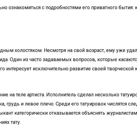
ьно ознакомиться с подробностями его приватного бытия: кт
идным холостяком. Несмотря на свой возраст, ему уже уда
да. Один из часто задаваемых вопросов, которые касаются
его интересует исключительно развитие своей творческой 
ние на теле артиста. Исполнитель сделал несколько татуир
а, грудь и левое плечо. Среди его татуировок числятся с
узыкант категорически отказывается объяснять журналист
иях тату.