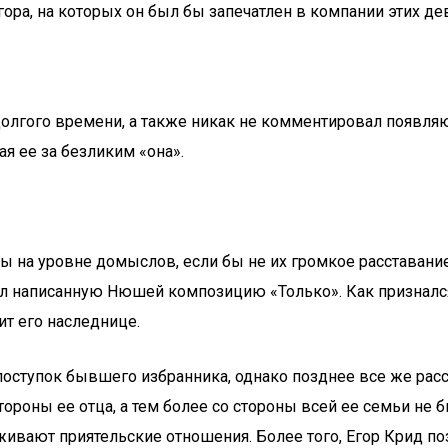
ора, на которых он был бы запечатлен в компании этих де
лгого времени, а также никак не комментировал появляющ
я ее за безликим «она».
ы на уровне домыслов, если бы не их громкое расставание.
л написанную Нюшей композицию «Только». Как признался
ит его наследнице.
оступок бывшего избранника, однако позднее все же расск
тороны ее отца, а тем более со стороны всей ее семьи не
вают приятельские отношения. Более того, Егор Крид поз