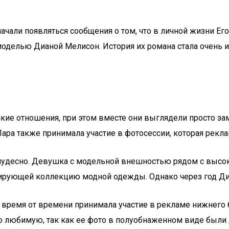
ачали появляться сообщения о том, что в личной жизни Е
моделью Дианой Мелисон. История их романа стала очень из
ие отношения, при этом вместе они выглядели просто з
Пара также принимала участие в фотосессии, которая рек
 чудесно. Девушка с модельной внешностью рядом с высок
рующей коллекцию модной одежды. Однако через год Диан
 время от времени принимала участие в рекламе нижнего бе
 любимую, так как ее фото в полуобнаженном виде были д