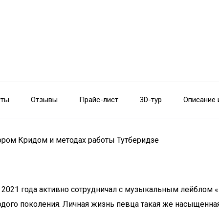
сты
Отзывы
Прайс-лист
3D-тур
Описание 
гором Кридом и методах работы Тутберидзе
021 года активно сотрудничал с музыкальным лейблом «Blac
дого поколения. Личная жизнь певца такая же насыщенная,