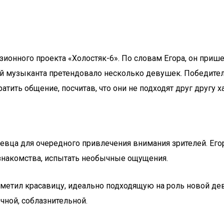
зионного проекта «Холостяк-6». По словам Егора, он пришел
ой музыканта претендовало несколько девушек. Победител
тить общение, посчитав, что они не подходят друг другу х
 певца для очередного привлечения внимания зрителей. Ег
 знакомства, испытать необычные ощущения.
метил красавицу, идеально подходящую на роль новой дев
очной, соблазнительной.