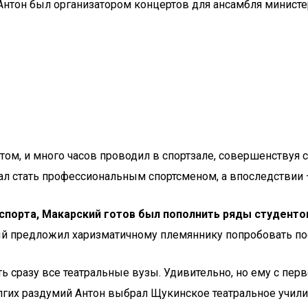
нтон был организатором концертов для ансамбля министер
ртом, и много часов проводил в спортзале, совершенствуя 
ал стать профессиональным спортсменом, а впоследствии 
 спорта, Макарский готов был пополнить ряды студенто
й предложил харизматичному племяннику попробовать пос
ать сразу все театральные вузы. Удивительно, но ему с пер
лгих раздумий Антон выбрал Щукинское театральное учили