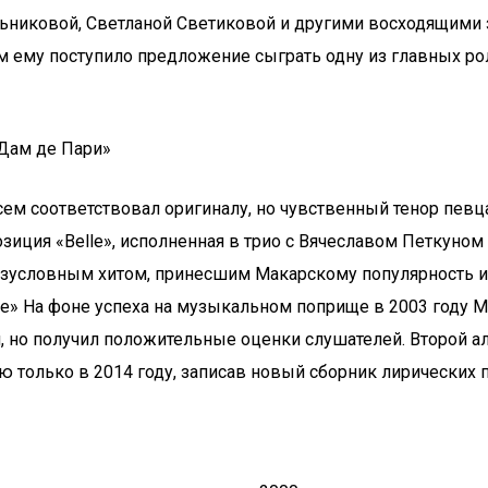
льниковой, Светланой Светиковой и другими восходящими
том ему поступило предложение сыграть одну из главных р
-Дам де Пари»
ем соответствовал оригиналу, но чувственный тенор певц
озиция «Belle», исполненная в трио с Вячеславом Петкун
езусловным хитом, принесшим Макарскому популярность и 
le» На фоне успеха на музыкальном поприще в 2003 году 
вым, но получил положительные оценки слушателей. Второй
 только в 2014 году, записав новый сборник лирических п