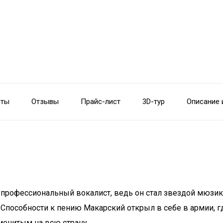
сты
Отзывы
Прайс-лист
3D-тур
Описание 
профессиональный вокалист, ведь он стал звездой мюзикл
а. Способности к пению Макарский открыл в себе в армии,
менитым на всю страну.