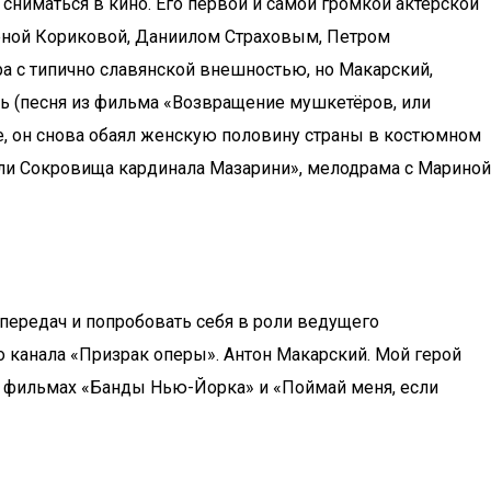
 сниматься в кино. Его первой и самой громкой актерской
Еленой Кориковой, Даниилом Страховым, Петром
ра с типично славянской внешностью, но Макарский,
вь (песня из фильма «Возвращение мушкетёров, или
е, он снова обаял женскую половину страны в костюмном
или Сокровища кардинала Мазарини», мелодрама с Мариной
ередач и попробовать себя в роли ведущего
о канала «Призрак оперы». Антон Макарский. Мой герой
 в фильмах «Банды Нью-Йорка» и «Поймай меня, если