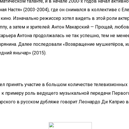
тическом таланте, и в начале 2000-х годов начал активно
ная Настя» (2003-2004), где он снимался в коллективе с 
кино. Изначально режиссер хотел видеть в этой роли акте
пу, а затем и зрителей. Антон Макарский — Прощай, любо
арьера Антона продолжалась не так успешно, тем не мене
ворянина. Далее последовали «Возвращение мушкетёров, 
дний янычар» (2015).
 принять участие в большом количестве телевизионных п
ту, к примеру роль ведущего музыкальной передачи Первог
акарского в русском дубляже говорит Леонардо Ди Каприо