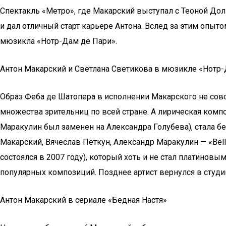
Спектакль «Метро», где Макарский выступал с Теоной До
и дал отличный старт карьере Антона. Вслед за этим опы
мюзикла «Нотр-Дам де Пари».
Антон Макарский и Светлана Светикова в мюзикле «Нотр
Образ Феба де Шатопера в исполнении Макарского не совс
множества зрительниц по всей стране. А лирическая комп
Маракулин был заменен на Александра Голубева), стала б
Макарский, Вячеслав Петкун, Александр Маракулин — «Bel
состоялся в 2007 году), который хоть и не стал платино
популярных композиций. Позднее артист вернулся в студию
Антон Макарский в сериале «Бедная Настя»