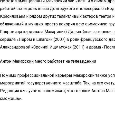
Не хотел амбициозный Макарский забывать и о своем драма
работой стала роль князя Долгорукого в телесериале «Бед
Красиловым и рядом других талантливых актеров театра и 
облаченный в мундир, просто покорил всю съемочную груп
Сокровища кардинала Мазарини») Дальнейшая актерская к
сериале «Пером и шпагой» (2007) в роли французского д
Александровой «Срочно! Ищу мужа» (2011) и драма «После
Антон Макарский много работает на телевидении
Помимо профессиональной карьеры Макарский также успел
мероприятий государственного масштаба. Так, на его сче
Редакция uznayvse.ru напоминает, что голосом Антона М
сможешь».