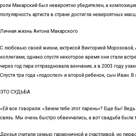
роли Макарский был невероятно убедителен, а композиция 
популярность артиста в стране достигла невероятных мас
Личная жизнь Антона Макарского
С любовью своей жизни, актрисой Викторией Морозовой, 
коллегами, однако спустя некоторое время они стали встр
через год пара отпраздновала венчание, а в 2003 году уза
Спустя три года «подоспел» и второй ребенок, сын Иван. В
ЭТО СУДЬБА
«Ей все говорили: «Зачем тебе этот парень»? Еще бы! Ведь
связь. Мы очень быстро обвенчались, а вот свадьба была 
Друзья считали семью гармоничной и счастливой, но пер