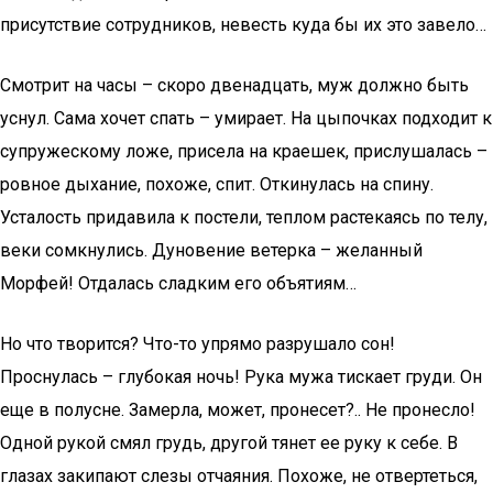
присутствие сотрудников, невесть куда бы их это завело…
Смотрит на часы – скоро двенадцать, муж должно быть
уснул. Сама хочет спать – умирает. На цыпочках подходит к
супружескому ложе, присела на краешек, прислушалась –
ровное дыхание, похоже, спит. Откинулась на спину.
Усталость придавила к постели, теплом растекаясь по телу,
веки сомкнулись. Дуновение ветерка – желанный
Морфей! Отдалась сладким его объятиям…
Но что творится? Что-то упрямо разрушало сон!
Проснулась – глубокая ночь! Рука мужа тискает груди. Он
еще в полусне. Замерла, может, пронесет?.. Не пронесло!
Одной рукой смял грудь, другой тянет ее руку к себе. В
глазах закипают слезы отчаяния. Похоже, не отвертеться,