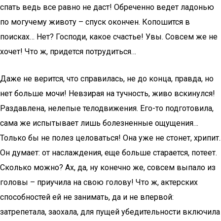
спать ведь все равно не даст! Обреченно ведет ладонью
по могучему животу – спуск окончен. Копошится в
поисках… Нет? Господи, какое счастье! Увы. Совсем же не
хочет! Что ж, придется потрудиться…
Даже не верится, что справилась, не до конца, правда, но
нет больше мочи! Невзирая на тучность, живо вскинулся!
Раздавлена, нелепые телодвижения. Его-то подготовила,
сама же испытывает лишь болезненные ощущения…
Только бы не полез целоваться! Она уже не стонет, хрипит.
Он думает: от наслаждения, еще больше старается, потеет.
Сколько можно? Ах, да, ну конечно же, совсем выпало из
головы – приучила на свою голову! Что ж, актерских
способностей ей не занимать, да и не впервой:
затрепетала, заохала, для пущей убедительности включила