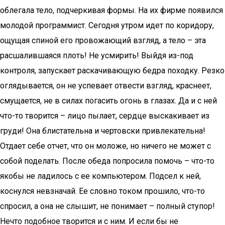
облегала тело, подчеркивая формы. На их фирме появился
молодой программист. Сегодня утром идет по коридору,
ощущая спиной его провожающий взгляд, а тело – эта
расшалившаяся плоть! Не усмирить! Выйдя из-под
контроля, запускает раскачивающую бедра походку. Резко
оглядывается, он не успевает отвести взгляд, краснеет,
смущается, не в силах погасить огонь в глазах. Да и с ней
что-то творится – лицо пылает, сердце выскакивает из
груди! Она блистательна и чертовски привлекательна!
Отдает себе отчет, что он моложе, но ничего не может с
собой поделать. После обеда попросила помочь – что-то
якобы не ладилось с ее компьютером. Подсел к ней,
коснулся невзначай. Ее словно током прошило, что-то
спросил, а она не слышит, не понимает – полный ступор!
Нечто подобное творится и с ним. И если бы не