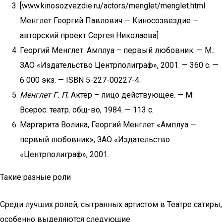
[www.kinosozvezdie.ru/actors/menglet/menglet.html
Менглет Георгий Павлович — Киносозвездие —
авторский проект Сергея Николаева]
Георгий Менглет. Амплуа – первый любовник. — М.:
ЗАО «Издательство Центрполиграф», 2001. — 360 с. —
6 000 экз. — ISBN 5-227-00227-4.
Менглет Г. П.
Актёр – лицо действующее. — М:
Всерос. театр. общ-во, 1984. — 113 с.
Маргарита Волина, Георгий Менглет «Амплуа —
первый любовник»; ЗАО «Издательство
«Центрполиграф», 2001.
Такие разные роли
Среди лучших ролей, сыгранных артистом в Театре сатиры,
особенно выделяются следующие: