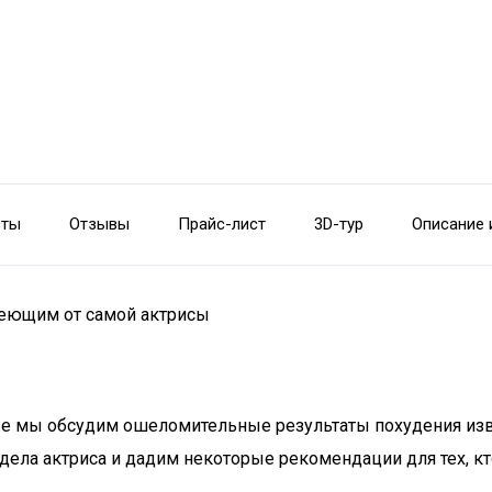
сты
Отзывы
Прайс-лист
3D-тур
Описание 
деющим от самой актрисы
тье мы обсудим ошеломительные результаты похудения изв
ела актриса и дадим некоторые рекомендации для тех, кто