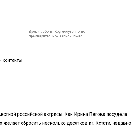
Время работы: Круглосуточно; по
предварительной записи: пн-вс
и контакты
естной российской актрисы. Как Ирина Пегова похудела
 желает сбросить несколько десятков кг. Кстати, недавно