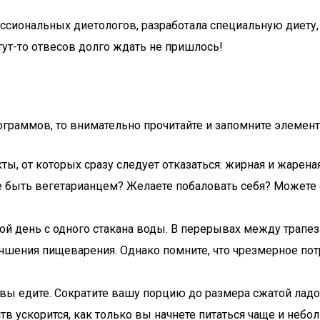
ссиональных диетологов, разработала специальную диету
тут-то отвесов долго ждать не пришлось!
граммов, то внимательно прочитайте и запомните элемент
, от которых сразу следует отказаться: жирная и жареная
те быть вегетарианцем? Желаете побаловать себя? Можете
ой день с одного стакана воды. В перерывах между трапеза
учшения пищеварения. Однако помните, что чрезмерное по
вы едите. Сократите вашу порцию до размера сжатой ладо
тв ускорится, как только вы начнете питаться чаще и неб