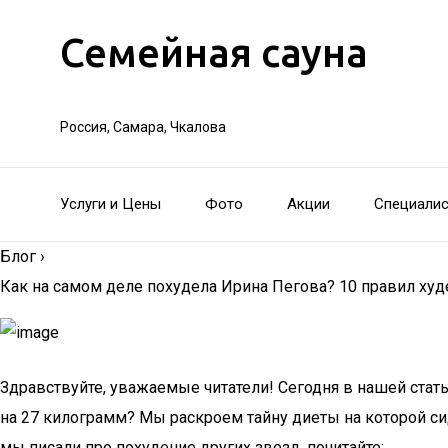
Семейная сауна
Россия, Самара, Чкалова
Услуги и Цены
Фото
Акции
Специали
Блог
›
Как на самом деле похудела Ирина Пегова? 10 правил ху
Здравствуйте, уважаемые читатели! Сегодня в нашей ста
на 27 килограмм? Мы раскроем тайну диеты на которой сид
мы писали про похудение других звезд, почитайте: