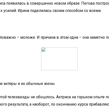
са появилась в совершенно новом образе: Пегова постройн
 усилий. Ирина поделилась своим способом со всеми.
ловажно – моложе. И причина в этом одна – она заметно п
ие актеры и их обычные жены
той телезвезды не обошлось. Актриса на горьком опыте по
ого результата, а наоборот, по окончанию курса прибавл