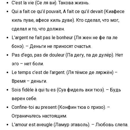
C’est la vie (Се ля ви). Такова жизнь.
Qui a fait ce qu’il pouvait, A fait ce qu’il devait (Киафесе
киль пуве, афесе киль дуве). Кто сделал, что мог,
сделал и то, что должен.
L’argent ne fait pas le bonheur (Ля жен не фе па ле
бонэ). – Деньги не приносят счастья.
Pas d’ego, pas de douleur (Па дегу, па де дулёр). Нет
эго – нет боли.
Le temps c’est de l’argent. (Ля тёмсе де ляржён) –
Время – деньги.
Sois fidèle à qui tu es (Суа фидель аки тюэ). – Будь
верен себе.
Confine-toi au present (Конфин тюа о призо). –
Ограничьтесь настоящим.
L’amour est aveugle (Ламур этаволь). – Любовь слепа.