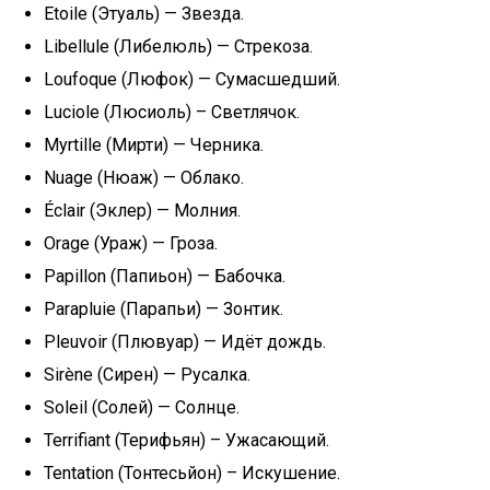
Etoile (Этуаль) — Звезда.
Libellule (Либелюль) — Стрекоза.
Loufoque (Люфок) — Сумасшедший.
Luciole (Люсиоль) – Светлячок.
Myrtille (Мирти) — Черника.
Nuage (Нюаж) — Облако.
Éclair (Эклер) — Молния.
Orage (Ураж) — Гроза.
Papillon (Папиьон) — Бабочка.
Parapluie (Парапьи) — Зонтик.
Pleuvoir (Плювуар) — Идёт дождь.
Sirène (Сирен) — Русалка.
Soleil (Солей) — Солнце.
Terrifiant (Терифьян) – Ужасающий.
Tentation (Тонтесьйон) – Искушение.