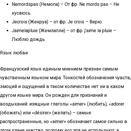
Nemordspas (Немопа) – От фр. Ne mords pas – Не
кусаюсь.
Jecrois (Жекруа) – от фр. Je crois – Верю.
Jaimelapluie (Жемлапли) – от фр. j’aime la pluie –
Люблю дождь.
Язык любви
Французский язык единым мнением признан самым
чувственным языком мира. Тонкостей обозначения чувств,
эмоций и ощущений в таком количестве нет ни в каком
другом языке мира. Он рожден для признаний и
воздыханий: изящные глаголы «aimer» (любить), «adorer
(обожать) или «désirer» (желать) – самые
распространенные, но «aimer» обозначает самое сильно в
этом плане чувство, поэтому его зря не используют, а