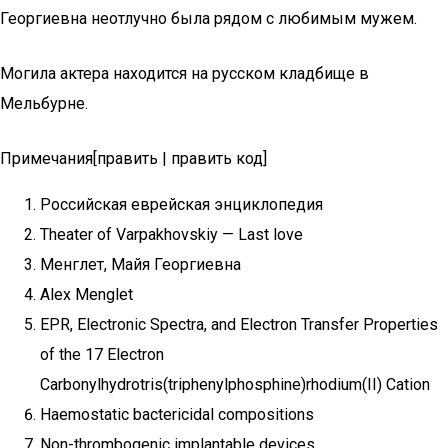
Георгиевна неотлучно была рядом с любимым мужем.
Могила актера находится на русском кладбище в
Мельбурне.
Примечания[править | править код]
Российская еврейская энциклопедия
Theater of Varpakhovskiy — Last love
Менглет, Майя Георгиевна
Alex Menglet
EPR, Electronic Spectra, and Electron Transfer Properties
of the 17 Electron
Carbonylhydrotris(triphenylphosphine)rhodium(II) Cation
Haemostatic bactericidal compositions
Non-thrombogenic implantable devices