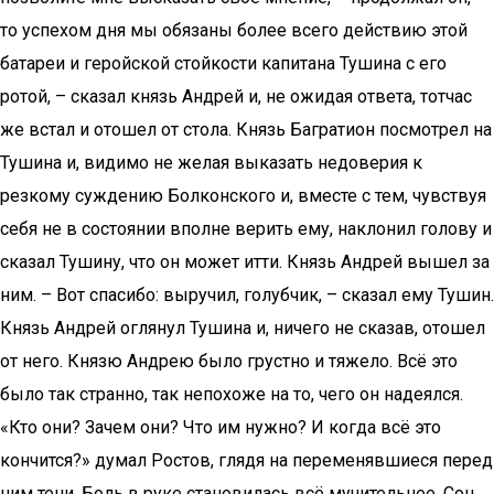
то успехом дня мы обязаны более всего действию этой
батареи и геройской стойкости капитана Тушина с его
ротой, – сказал князь Андрей и, не ожидая ответа, тотчас
же встал и отошел от стола. Князь Багратион посмотрел на
Тушина и, видимо не желая выказать недоверия к
резкому суждению Болконского и, вместе с тем, чувствуя
себя не в состоянии вполне верить ему, наклонил голову и
сказал Тушину, что он может итти. Князь Андрей вышел за
ним. – Вот спасибо: выручил, голубчик, – сказал ему Тушин.
Князь Андрей оглянул Тушина и, ничего не сказав, отошел
от него. Князю Андрею было грустно и тяжело. Всё это
было так странно, так непохоже на то, чего он надеялся.
«Кто они? Зачем они? Что им нужно? И когда всё это
кончится?» думал Ростов, глядя на переменявшиеся перед
ним тени. Боль в руке становилась всё мучительнее. Сон