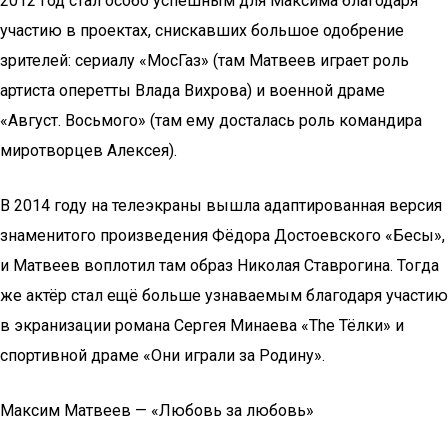
2012 год стал особо успешным для Максима благодаря
участию в проектах, снискавших большое одобрение
зрителей: сериалу «МосГаз» (там Матвеев играет роль
артиста оперетты Влада Вихрова) и военной драме
«Август. Восьмого» (там ему досталась роль командира
миротворцев Алексея).
В 2014 году на телеэкраны вышла адаптированная версия
знаменитого произведения Фёдора Достоевского «Бесы»,
и Матвеев воплотил там образ Николая Ставрогина. Тогда
же актёр стал ещё больше узнаваемым благодаря участию
в экранизации романа Сергея Минаева «The Тёлки» и
спортивной драме «Они играли за Родину».
Максим Матвеев — «Любовь за любовь»