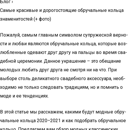
Блог
›
Самые красивые и дорогостоящие обручальные кольца
знаменитостей (+ фото)
Пожа­луй, самым глав­ным сим­во­лом супру­же­ской вер­но­
сти и люб­ви явля­ют­ся обру­чаль­ные коль­ца, кото­рые воз­
люб­лен­ные оде­ва­ют друг дру­гу на паль­цы во вре­мя сва­
деб­ной цере­мо­нии. Дан­ное укра­ше­ние – это обе­ща­ние
моло­дых любить друг дру­га не смот­ря ни на что. При
выбо­ре столь дели­кат­но­го сва­деб­но­го аксес­су­а­ра, необ­
хо­ди­мо не толь­ко сле­до­вать тра­ди­ци­ям, но и пом­нить о
моде и ее тенденциях.
В этой ста­тье мы рас­ска­жем, каки­ми будут мод­ные обру­
чаль­ные коль­ца 2020–2021 и как подо­брать обру­чаль­ное
коль­цо. Пред­ла­га­ем вам обзор мод­ных клас­си­че­ских