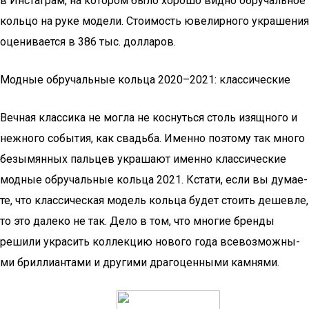
в Инстаграм, на котором было хорошо видно обручальное
кольцо на руке модели. Стоимость ювелирного украшения
оценивается в 386 тыс. долларов.
Модные обручальные кольца 2020–2021: классические
Веч­ная клас­си­ка не мог­ла не кос­нуть­ся столь изящ­но­го и
неж­но­го собы­тия, как сва­дьба. Имен­но поэто­му так мно­го
безы­мян­ных паль­цев укра­ша­ют имен­но клас­си­че­ские
мод­ные обру­чаль­ные коль­ца 2021. Кста­ти, если вы дума­е­
те, что клас­си­че­ская модель коль­ца будет сто­ить дешев­ле,
то это дале­ко не так. Дело в том, что мно­гие брен­ды
реши­ли укра­сить кол­лек­цию ново­го года все­воз­мож­ны­
ми брил­ли­ан­та­ми и дру­ги­ми дра­го­цен­ны­ми камнями.