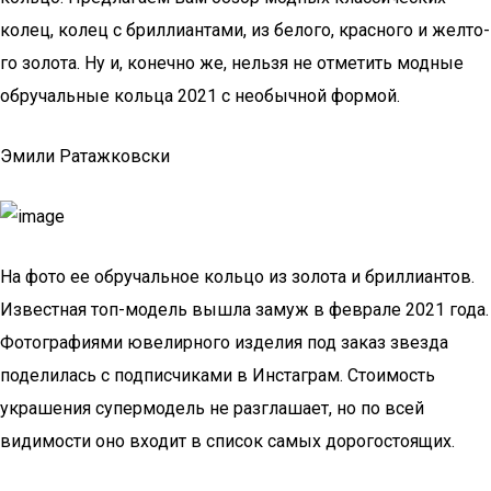
колец, колец с брил­ли­ан­та­ми, из бело­го, крас­но­го и жел­то­
го золо­та. Ну и, конеч­но же, нель­зя не отме­тить мод­ные
обру­чаль­ные коль­ца 2021 с необыч­ной формой.
Эмили Ратажковски
На фото ее обручальное кольцо из золота и бриллиантов.
Известная топ-модель вышла замуж в феврале 2021 года.
Фотографиями ювелирного изделия под заказ звезда
поделилась с подписчиками в Инстаграм. Стоимость
украшения супермодель не разглашает, но по всей
видимости оно входит в список самых дорогостоящих.