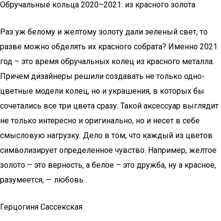
Обручальные кольца 2020–2021: из красного золота
Раз уж бело­му и жел­то­му золо­ту дали зеле­ный свет, то
раз­ве мож­но обде­лять их крас­но­го собра­та? Имен­но 2021
год – это вре­мя обру­чаль­ных колец из крас­но­го метал­ла.
При­чем дизай­не­ры реши­ли созда­вать не толь­ко одно­
цвет­ные моде­ли колец, но и укра­ше­ния, в кото­рых бы
соче­та­лись все три цве­та сра­зу. Такой аксес­су­ар выгля­дит
не толь­ко инте­рес­но и ори­ги­наль­но, но и несет в себе
смыс­ло­вую нагруз­ку. Дело в том, что каж­дый из цве­тов
сим­во­ли­зи­ру­ет опре­де­лен­ное чув­ство. Напри­мер, жел­тое
золо­то – это вер­ность, а белое – это друж­ба, ну а крас­ное,
разу­ме­ет­ся, — любовь.
Герцогиня Сассекская