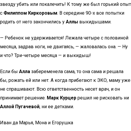
звезду убить или покалечить! К тому же был горький опыт
с
Филиппом Киркоровым
. В середине 90-х все попытки
родить от него закончились у
Аллы
выкидышами.
— Ребенок не удерживается! Лежала четыре с половиной
месяца, задрав ноги, не двигаясь, — жаловалась она. — Ну
и что? Три-четыре месяца — и выкидыш!
Если бы
Алла
забеременела сама, то она сама и решала
бы, рожать ей или нет. А когда прибегают к ЭКО, маму уже
не спрашивают. Всю ответственность несет врач, и он
принимает решение.
Марк Курцер
решил не рисковать ни
Аллой Пугачевой
, ни ее детками.
Иван да Марья, Мона и Егорушка