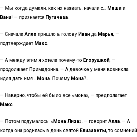
— Мы когда думали, как их назвать, начали с…
Маши
и
Вани
! — признается
Пугачева
.
— Сначала
Алле
пришло в голову
Иван
да
Марья
, —
подтверждает
Макс
.
— А между этим я хотела почему-то
Егорушкой
, —
продолжает Примадонна. — А девочке у меня возникла
идея дать имя…
Мона
. Почему
Мона
?..
— Наверно, чтобы ей было все «мона», — предполагает
Макс
.
— Потом подумалось: «
Мона Лиза
», — говорит
Алла
. — А
когда она родилась в день святой
Елизаветы
, то сомнений