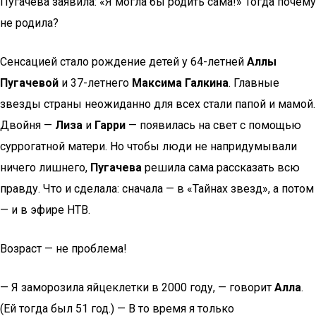
Пугачева заявила: «Я могла бы родить сама!» Тогда почему
не родила?
Сенсацией стало рождение детей у 64-летней
Аллы
Пугачевой
и 37-летнего
Максима Галкина
. Главные
звезды страны неожиданно для всех стали папой и мамой.
Двойня —
Лиза
и
Гарри
— появилась на свет с помощью
суррогатной матери. Но чтобы люди не напридумывали
ничего лишнего,
Пугачева
решила сама рассказать всю
правду. Что и сделала: сначала — в «Тайнах звезд», а потом
— и в эфире НТВ.
Возраст — не проблема!
— Я заморозила яйцеклетки в 2000 году, — говорит
Алла
.
(Ей тогда был 51 год.) — В то время я только