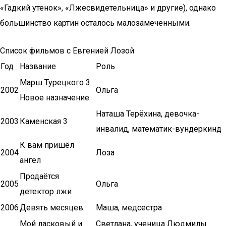
«Гадкий утенок», «Лжесвидетельница» и другие), однако
большинство картин осталось малозамеченными.
Список фильмов с Евгенией Лозой
Год
Название
Роль
Марш Турецкого 3.
2002
Ольга
Новое назначение
Наташа Терёхина, девочка-
2003
Каменская 3
инвалид, математик-вундеркинд
К вам пришёл
2004
Лоза
ангел
Продаётся
2005
Ольга
детектор лжи
2006
Девять месяцев
Маша, медсестра
Мой ласковый и
Светлана, ученица Людмилы