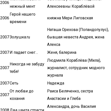
2006
нежный мент
Алексеевны Кораблёвой
Герой нашего
2006
княжна Мери Лиговская
времени
Наташа Орехова (Попандопулус),
2007
Золушка.ru
бывшая невеста Андрея, жена
Алекса
2007
И падает снег…
Женя, балерина
Людмила Кораблёва (Мила),
Никогда не забуду
2007
журналист, сотрудник модного
тебя!
журнала
2007
Сеть
Надежда
От любви до
Раиса Беляченко, сестра
2007
кохання
Анастасии и Глеба
Александра, дочь Василия
2008
Два цвета страсти