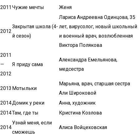
2011
Чужие мечты
Женя
Лариса Андреевна Одинцова, 35
Закрытая школа (4-
лет, вирусолог, новый школьный
2012
й сезон)
и военный врач, возлюбленная
Виктора Полякова
2011
Александра Емельянова,
—
Я приду сама
медсестра
2012
Марьяна, врач, старшая сестра
2013
Мотыльки
Али Широковой
2014
Домик у реки
Анна, художник
2014
Там, где ты
Кристина Козлова
Узнай меня, если
2014
Алиса Войцеховская
сможешь